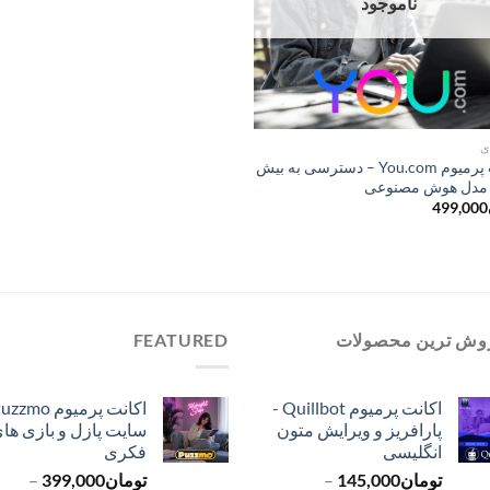
ناموجود
ی
اکانت پرمیوم You.com – دسترسی به بیش
499,000
وش ترین محصولات
FEATURED
اکانت پرمیوم Quillbot -
پارافریز و ویرایش متون
سایت پازل و بازی ها
انگلیسی
فکری
تومان
145,000
–
تومان
399,000
–