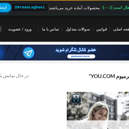
۱۰۰٪
فعال است
@ArmanLaghaei
ارسال
محصولات آماده خرید می‌باشند
حه اصلی
قوانین
سوالات متداول
تماس با ما
ورود / عضویت
در حال نمایش یک
YOU.C”