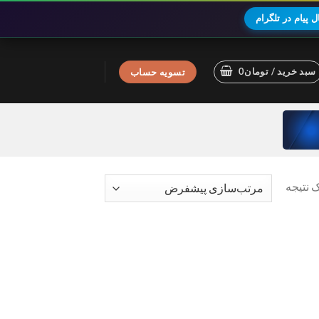
 پیام در تلگرام
سبد خرید /
تومان
0
تسویه حساب
 نتیجه