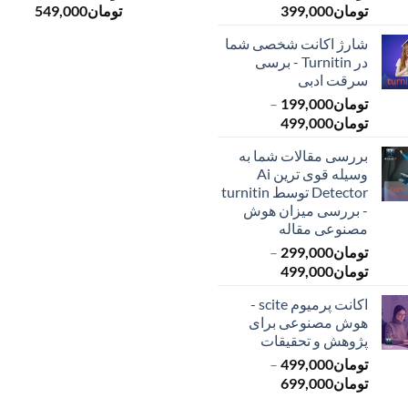
محدوده
محدود
تومان
399,000
تومان
549,000
قیمت:
قیمت:
شارژ اکانت شخصی شما
تومان145,000
ت
در Turnitin - برسی
تا
تا
سرقت ادبی
تومان399,000
تومان549,000
تومان
199,000
–
محدوده
تومان
499,000
قیمت:
بررسی مقالات شما به
تومان199,000
وسیله قوی ترین Ai
تا
Detector توسط turnitin
تومان499,000
- بررسی میزان هوش
مصنوعی مقاله
تومان
299,000
–
محدوده
تومان
499,000
قیمت:
اکانت پرمیوم scite -
تومان299,000
هوش مصنوعی برای
تا
پژوهش و تحقیقات
تومان499,000
تومان
499,000
–
محدوده
تومان
699,000
قیمت: