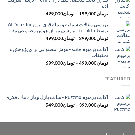
تومان145,000
ادبی
تا
محدوده
تومان
199,000
–
تومان
499,000
تومان399,000
قیمت:
بررسی مقالات شما به وسیله قوی ترین Ai Detector
تومان199,000
توسط turnitin - بررسی میزان هوش مصنوعی مقاله
تا
محدوده
تومان
299,000
–
تومان
499,000
تومان499,000
قیمت:
اکانت پرمیوم scite - هوش مصنوعی برای پژوهش و
تومان299,000
تحقیقات
تا
محدوده
تومان
499,000
–
تومان
699,000
تومان499,000
قیمت:
تومان499,000
FEATURED
تا
تومان699,000
اکانت پرمیوم Puzzmo - سایت پازل و بازی های فکری
محدوده
تومان
399,000
–
تومان
549,000
قیمت:
تومان399,000
تا
تومان549,000