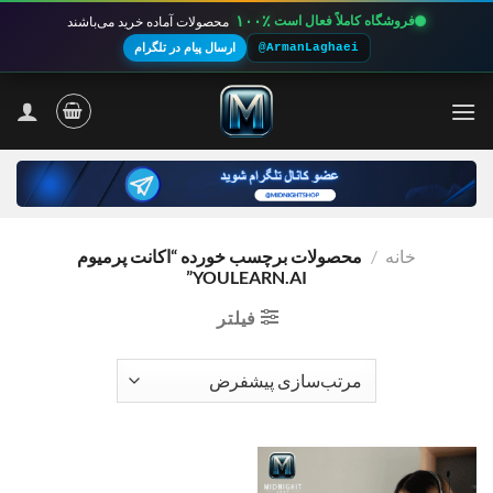
۱۰۰٪
فروشگاه کاملاً فعال است
محصولات آماده خرید می‌باشند
@ArmanLaghaei
ارسال پیام در تلگرام
Ski
t
conten
خانه
/
محصولات برچسب خورده “اکانت پرمیوم
YOULEARN.AI”
فیلتر