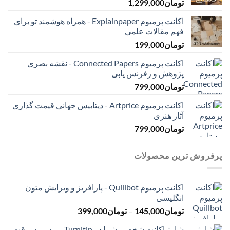
تومان
1,299,000
اکانت پرمیوم Explainpaper - همراه هوشمند تو برای
فهم مقالات علمی
تومان
199,000
اکانت پرمیوم Connected Papers - نقشه بصری
پژوهش و رفرنس یابی
تومان
799,000
اکانت پرمیوم Artprice - دیتابیس جهانی قیمت ‌گذاری
آثار هنری
تومان
799,000
پرفروش ترین محصولات
اکانت پرمیوم Quillbot - پارافریز و ویرایش متون
انگلیسی
محدوده
تومان
145,000
–
تومان
399,000
قیمت:
شارژ اکانت شخصی شما در Turnitin - برسی سرقت