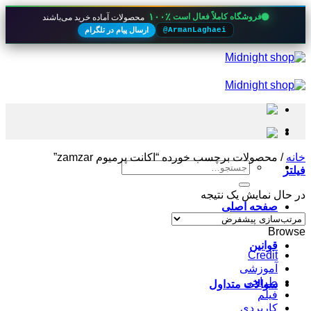
۱۰۰٪
فروشگاه کاملاً فعال است
محصولات آماده خرید می‌باشند
ارسال پیام در تلگرام
@ArmanLaghaei
Skip
to
content
خانه
/
محصولات برچسب خورده “اکانت پرمیوم zamzar”
جستجو
فیلتر
برای:
در حال نمایش یک نتیجه
صفحه اصلی
Browse
قوانین
Credit
آموزشی
طراحی
سوالات متداول
فیلم
کاربردی