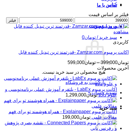
کتاب
تماس با ما
فیلتر بر اساس قیمت
حداقل
حداکثر
فیلتر
قیمت
قیمت
ورود / عضویت
مشاهده
سبد خرید /
تومان
0
کاربردی
اکانت پرمیوم Zamzar.com -قدرتمند ترین تبدیل کننده فایل
محدوده
تومان
399,000
–
تومان
599,000
قیمت:
آخرین محصولات
هیچ محصولی در سبد خرید نیست.
تومان399,000
تا
بازگشت به فروشگاه
تومان599,000
اکانت پرمیوم LabEx - پلتفرم آموزش عملی برنامه‌نویسی و
تسویه حساب
+
علوم داده
تومان
1,299,000
سبد خرید
اکانت پرمیوم Explainpaper - همراه هوشمند تو برای فهم
مقالات علمی
تومان
199,000