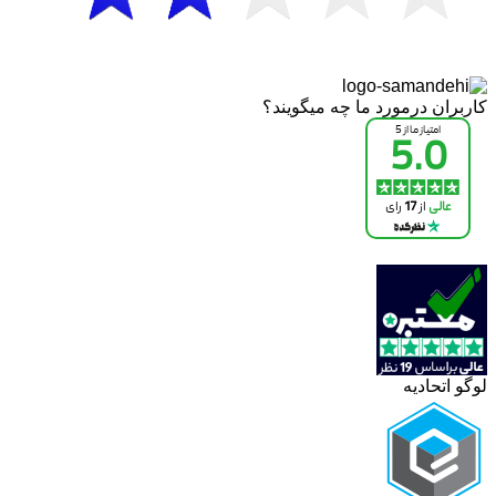
کاربران درمورد ما چه میگویند؟
لوگو اتحادیه