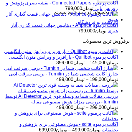
اکانت پرمیوم Connected Papers - نقشه بصری پژوهش و
رفرنس یابی
تومان
799,000
هیچ محصولی در سبد خرید نیست.
بازگشت به فروشگاه
اکانت پرمیوم Artprice - دیتابیس جهانی قیمت ‌گذاری آثار
هنری
تومان
799,000
پرفروش ترین محصولات
اکانت پرمیوم Quillbot - پارافریز و ویرایش متون انگلیسی
محدوده
تومان
145,000
–
تومان
399,000
قیمت:
تومان145,000
شارژ اکانت شخصی شما در Turnitin - برسی سرقت ادبی
تا
محدوده
تومان
199,000
–
تومان
499,000
تومان399,000
قیمت:
تومان199,000
تا
بررسی مقالات شما به وسیله قوی ترین Ai Detector توسط
تومان499,000
turnitin - بررسی میزان هوش مصنوعی مقاله
محدوده
تومان
299,000
–
تومان
499,000
قیمت:
تومان299,000
تا
اکانت پرمیوم scite - هوش مصنوعی برای پژوهش و
تومان499,000
محدوده
تحقیقات
تومان
499,000
–
تومان
699,000