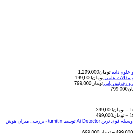
تومان
1,299,000
تومان
199,000
تومان
799,000
ان
799,000
محدوده
1
–
تومان
399,000
قیمت:
محدوده
1
–
تومان
499,000
قیمت:
تومان145,000
بررسی مقالات شما به وسیله قوی ترین Ai Detector توسط turnitin - بررسی میزان هوش
تا
تومان199,000
تا
تومان399,000
محدوده
499,000
–
تومان
699,000