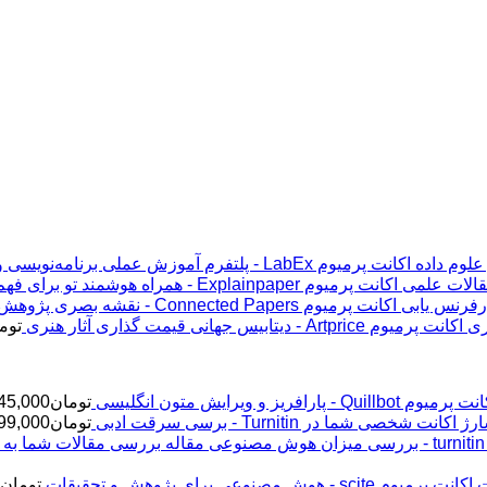
اکانت پرمیوم LabEx - پلتفرم آموزش عملی برنامه‌نویسی و علوم داده
اکانت پرمیوم Explainpaper - همراه هوشمند تو برای فهم مقالات علمی
اکانت پرمیوم Connected Papers - نقشه بصری پژوهش و رفرنس یابی
اکانت پرمیوم Artprice - دیتابیس جهانی قیمت ‌گذاری آثار هنری
توم
پرمیوم Quillbot - پارافریز و ویرایش متون انگلیسی
تومان
45,000
ژ اکانت شخصی شما در Turnitin - برسی سرقت ادبی
تومان
99,000
اکانت پرمیوم scite - هوش مصنوعی برای پژوهش و تحقیقات
تومان