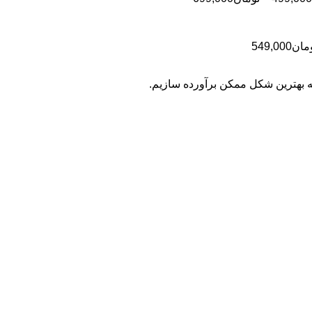
تومان499,000
قیمت:
تومان499,000
تا
محدوده
مان
549,000
تومان699,000
قیمت:
تومان399,000
به بهترین شکل ممکن برآورده سازیم.
تا
تومان549,000