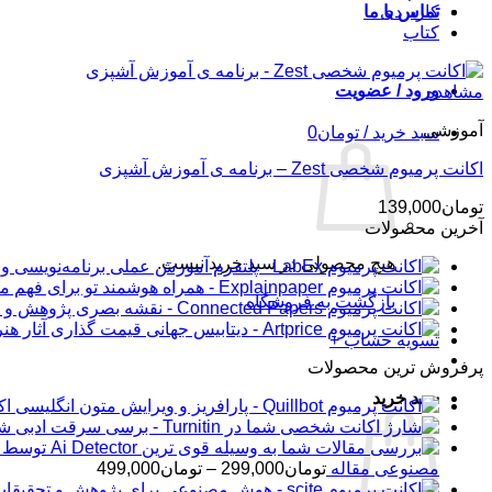
کاربردی
تماس با ما
کتاب
ورود / عضویت
مشاهده
آموزشی
سبد خرید /
تومان
0
اکانت پرمیوم شخصی Zest – برنامه ی آموزش آشپزی
تومان
139,000
آخرین محصولات
هیچ محصولی در سبد خرید نیست.
بازگشت به فروشگاه
تسویه حساب
+
پرفروش ترین محصولات
سبد خرید
اکانت 
شار
محدوده
مصنوعی مقاله
تومان
299,000
–
تومان
499,000
قیمت: