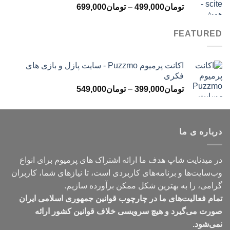
محدوده
تومان
499,000
–
تومان
699,000
تومان499,000
قیمت:
تومان499,000
FEATURED
تا
تومان699,000
اکانت پرمیوم Puzzmo - سایت پازل و بازی های
فکری
محدوده
تومان
399,000
–
تومان
549,000
قیمت:
تومان399,000
تا
درباره ی ما
تومان549,000
در میدنایت شاپ هدف ما ارائه اشتراک های پرمیوم برای انواع
وب‌سایت‌ها و برنامه‌های کاربردی است، تا نیازهای شما، کاربران
گرامی، را به بهترین شکل ممکن برآورده سازیم.
تمام فعالیت‌های ما در چارچوب قوانین جمهوری اسلامی ایران
صورت می‌گیرد و هیچ سرویسی خلاف قوانین کشور ارائه
نمی‌شود.