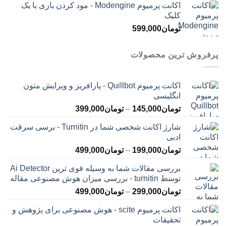
اکانت پرمیوم Modengine - مود کردن بازی با یک
کلیک
تومان
599,000
پرفروش ترین محصولات
اکانت پرمیوم Quillbot - پارافریز و ویرایش متون
انگلیسی
محدوده
تومان
145,000
–
تومان
399,000
قیمت:
شارژ اکانت شخصی شما در Turnitin - برسی سرقت
تومان145,000
ادبی
تا
محدوده
تومان
199,000
–
تومان
499,000
تومان399,000
قیمت:
بررسی مقالات شما به وسیله قوی ترین Ai Detector
تومان199,000
توسط turnitin - بررسی میزان هوش مصنوعی مقاله
تا
محدوده
تومان
299,000
–
تومان
499,000
تومان499,000
قیمت:
اکانت پرمیوم scite - هوش مصنوعی برای پژوهش و
تومان299,000
تحقیقات
تا