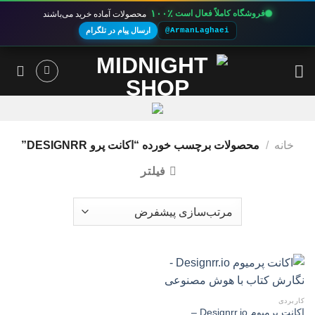
۱۰۰٪
فروشگاه کاملاً فعال است
محصولات آماده خرید می‌باشند
@ArmanLaghaei
ارسال پیام در تلگرام
Ski
t
conten
خانه
/
محصولات برچسب خورده “اکانت پرو DESIGNRR”
فیلتر
کاربردی
اکانت پرمیوم Designrr.io –