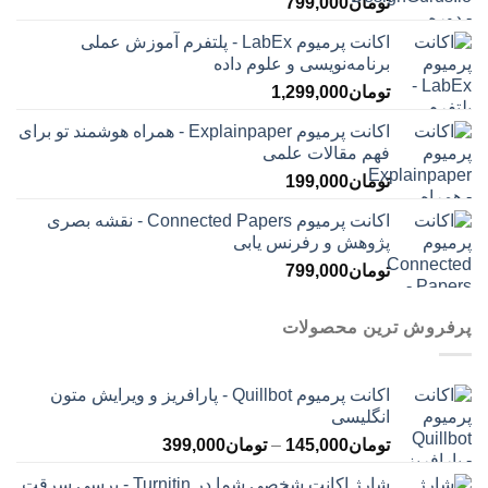
تومان
799,000
اکانت پرمیوم LabEx - پلتفرم آموزش عملی
برنامه‌نویسی و علوم داده
تومان
1,299,000
اکانت پرمیوم Explainpaper - همراه هوشمند تو برای
فهم مقالات علمی
تومان
199,000
اکانت پرمیوم Connected Papers - نقشه بصری
پژوهش و رفرنس یابی
تومان
799,000
پرفروش ترین محصولات
اکانت پرمیوم Quillbot - پارافریز و ویرایش متون
انگلیسی
محدوده
تومان
145,000
–
تومان
399,000
قیمت:
شارژ اکانت شخصی شما در Turnitin - برسی سرقت