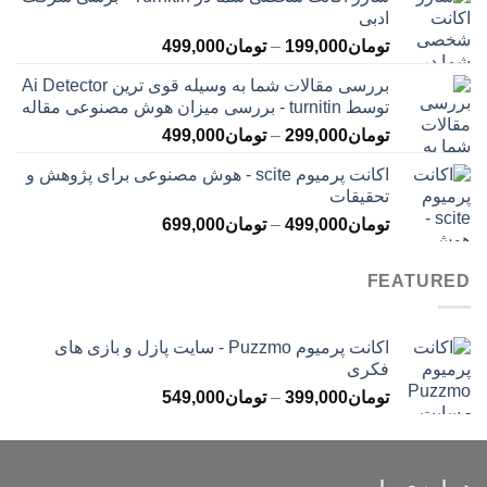
تومان145,000
ادبی
تا
محدوده
تومان
199,000
–
تومان
499,000
تومان399,000
قیمت:
بررسی مقالات شما به وسیله قوی ترین Ai Detector
تومان199,000
توسط turnitin - بررسی میزان هوش مصنوعی مقاله
تا
محدوده
تومان
299,000
–
تومان
499,000
تومان499,000
قیمت:
اکانت پرمیوم scite - هوش مصنوعی برای پژوهش و
تومان299,000
تحقیقات
تا
محدوده
تومان
499,000
–
تومان
699,000
تومان499,000
قیمت:
تومان499,000
FEATURED
تا
تومان699,000
اکانت پرمیوم Puzzmo - سایت پازل و بازی های
فکری
محدوده
تومان
399,000
–
تومان
549,000
قیمت:
تومان399,000
تا