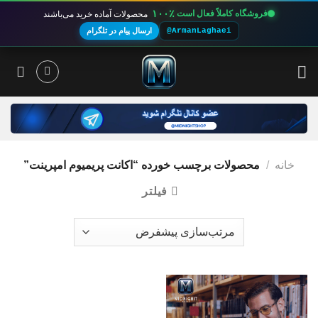
۱۰۰٪
فروشگاه کاملاً فعال است
محصولات آماده خرید می‌باشند
@ArmanLaghaei
ارسال پیام در تلگرام
Ski
t
conten
خانه
/
محصولات برچسب خورده “اکانت پریمیوم امپرینت”
فیلتر