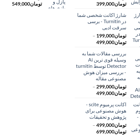
محدوده
محدود
تومان
399,000
تومان
549,000
قیمت:
قیمت:
شارژ اکانت شخصی شما
تومان145,000
ت
در Turnitin - برسی
تا
تا
سرقت ادبی
تومان399,000
تومان549,000
تومان
199,000
–
محدوده
تومان
499,000
قیمت:
بررسی مقالات شما به
تومان199,000
وسیله قوی ترین Ai
تا
Detector توسط turnitin
تومان499,000
- بررسی میزان هوش
مصنوعی مقاله
تومان
299,000
–
محدوده
تومان
499,000
قیمت:
اکانت پرمیوم scite -
تومان299,000
هوش مصنوعی برای
تا
پژوهش و تحقیقات
تومان499,000
تومان
499,000
–
محدوده
تومان
699,000
قیمت: