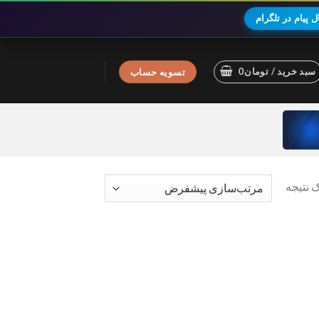
 پیام در تلگرام
سبد خرید /
تومان
0
تسویه حساب
 نتیجه