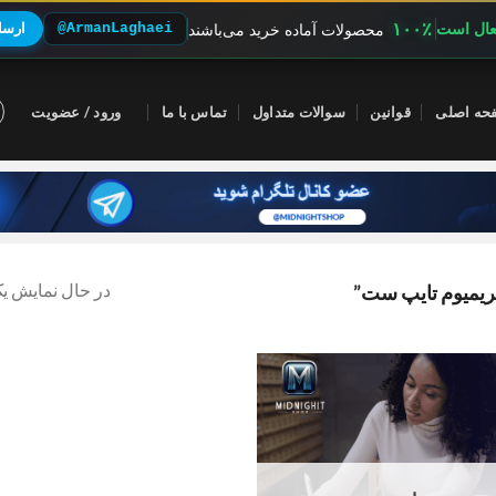
۱۰۰٪
فعال است
@ArmanLaghaei
ارسال
محصولات آماده خرید می‌باشند
حه اصلی
قوانین
سوالات متداول
تماس با ما
ورود / عضویت
در حال نمایش یک
یمیوم تایپ ست”