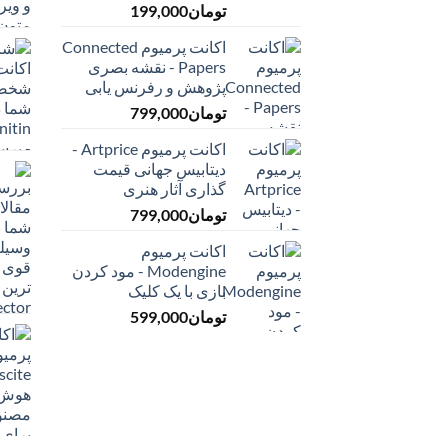
تومان
199,000
اکانت پرمیوم Connected
Papers - نقشه بصری
پژوهش و رفرنس یابی
تومان
799,000
اکانت پرمیوم Artprice -
دیتابیس جهانی قیمت
‌گذاری آثار هنری
تومان
799,000
اکانت پرمیوم
Modengine - مود کردن
بازی با یک کلیک
تومان
599,000