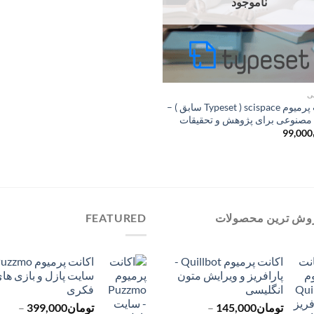
ناموجود
ی
اکانت پرمیوم scispace ( Typeset سابق ) –
صنوعی برای پژوهش و تحقیقات
99,000
وش ترین محصولات
FEATURED
اکانت پرمیوم Quillbot -
پارافریز و ویرایش متون
سایت پازل و بازی ها
انگلیسی
فکری
تومان
145,000
–
تومان
399,000
–