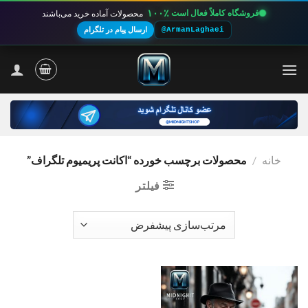
۱۰۰٪
فروشگاه کاملاً فعال است
محصولات آماده خرید می‌باشند
@ArmanLaghaei
ارسال پیام در تلگرام
Ski
t
conten
خانه
/
محصولات برچسب خورده “اکانت پریمیوم تلگراف”
فیلتر