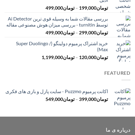
تا
محدوده
تومان
199,000
–
تومان
499,000
تومان399,000
قیمت:
بررسی مقالات شما به وسیله قوی ترین Ai Detector
تومان199,000
توسط turnitin - بررسی میزان هوش مصنوعی مقاله
تا
محدوده
تومان
299,000
–
تومان
499,000
تومان499,000
قیمت:
خرید اشتراک پرمیوم دولینگو (Super Duolingo /
تومان299,000
Max)
تا
محدوده
تومان
120,000
–
تومان
1,199,000
تومان499,000
قیمت:
تومان120,000
FEATURED
تا
تومان1,199,000
اکانت پرمیوم Puzzmo - سایت پازل و بازی های فکری
محدوده
تومان
399,000
–
تومان
549,000
قیمت:
تومان399,000
تا
تومان549,000
درباره ی ما