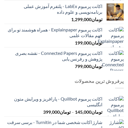
اکانت پرمیوم LabEx - پلتفرم آموزش عملی
برنامه‌نویسی و علوم داده
تومان
1,299,000
اکانت پرمیوم Explainpaper - همراه هوشمند تو برای
فهم مقالات علمی
تومان
199,000
اکانت پرمیوم Connected Papers - نقشه بصری
پژوهش و رفرنس یابی
تومان
799,000
پرفروش ترین محصولات
اکانت پرمیوم Quillbot - پارافریز و ویرایش متون
انگلیسی
محدوده
تومان
145,000
–
تومان
399,000
قیمت:
شارژ اکانت شخصی شما در Turnitin - برسی سرقت
تومان145,000
ادبی