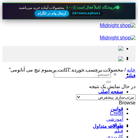
۱۰۰٪
فروشگاه کاملاً فعال است
محصولات آماده خرید می‌باشند
ارسال پیام در تلگرام
@ArmanLaghaei
Skip
to
content
خانه
/
محصولات برچسب خورده “اکانت پریمیوم تیچ می آناتومی”
جستجو
فیلتر
برای:
در حال نمایش یک نتیجه
صفحه اصلی
Browse
قوانین
Credit
آموزشی
طراحی
سوالات متداول
فیلم
کاربردی