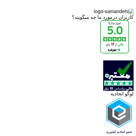
کاربران درمورد ما چه میگویند؟
لوگو اتحادیه