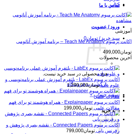
کتاب
تماس با ما
مشاهده
ورود / عضویت
آموزشی
سبد خرید /
تومان
0
اکانت پرمیوم Teach Me Anatomy – برنامه آموزش آناتومی
تومان
499,000
آخرین محصولات
هیچ محصولی در سبد خرید نیست.
اکانت پرمیوم LabEx - پلتفرم آموزش عملی برنامه‌نویسی و
بازگشت به فروشگاه
علوم داده
تومان
1,299,000
تسویه حساب
+
اکانت پرمیوم Explainpaper - همراه هوشمند تو برای فهم
مقالات علمی
تومان
199,000
سبد خرید
اکانت پرمیوم Connected Papers - نقشه بصری پژوهش و
رفرنس یابی
تومان
799,000