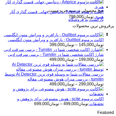
هیچ محصولی در سبد خرید نیست.
اکانت پرمیوم Artprice - دیتابیس جهانی قیمت ‌گذاری آثار
هنری
تومان
799,000
بازگشت به فروشگاه
پرفروش ترین محصولات
اکانت پرمیوم Quillbot - پارافریز و ویرایش متون انگلیسی
محدوده
تومان
145,000
–
تومان
399,000
قیمت:
تومان145,000
شارژ اکانت شخصی شما در Turnitin - برسی سرقت ادبی
تا
محدوده
تومان
199,000
–
تومان
499,000
تومان399,000
قیمت:
تومان199,000
تا
بررسی مقالات شما به وسیله قوی ترین Ai Detector توسط
تومان499,000
turnitin - بررسی میزان هوش مصنوعی مقاله
محدوده
تومان
299,000
–
تومان
499,000
قیمت:
تومان299,000
تا
اکانت پرمیوم scite - هوش مصنوعی برای پژوهش و
تومان499,000
محدوده
تحقیقات
تومان
499,000
–
تومان
699,000
قیمت:
Featured
تومان499,000