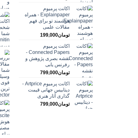
اکانت پرمیوم
Explainpaper - همراه
هوشمند تو برای فهم
مقالات علمی
تومان
199,000
اکانت پرمیوم
Connected Papers -
نقشه بصری پژوهش و
رفرنس یابی
تومان
799,000
اکانت پرمیوم Artprice -
دیتابیس جهانی قیمت
‌گذاری آثار هنری
تومان
799,000