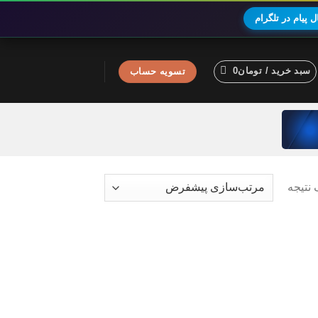
 پیام در تلگرام
سبد خرید /
تومان
0
تسویه حساب
نتیجه