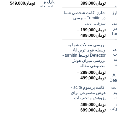
محدوده
محدود
تومان
399,000
تومان
549,000
قیمت:
قیمت:
شارژ اکانت شخصی شما
تومان145,000
ت
در Turnitin - برسی
تا
تا
سرقت ادبی
تومان399,000
تومان549,000
تومان
199,000
–
محدوده
تومان
499,000
قیمت:
بررسی مقالات شما به
تومان199,000
وسیله قوی ترین Ai
تا
Detector توسط turnitin -
تومان499,000
بررسی میزان هوش
مصنوعی مقاله
تومان
299,000
–
محدوده
تومان
499,000
قیمت:
اکانت پرمیوم scite -
تومان299,000
هوش مصنوعی برای
تا
پژوهش و تحقیقات
تومان499,000
تومان
499,000
–
محدوده
تومان
699,000
قیمت: