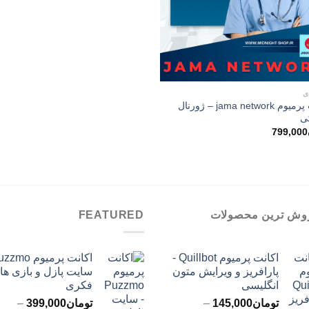
ی
اکانت پرمیوم jama network – ژورنال
ی
799,000
وش ترین محصولات
FEATURED
اکانت پرمیوم Quillbot -
پارافریز و ویرایش متون
سایت پازل و بازی ها
انگلیسی
فکری
تومان
145,000
–
تومان
399,000
–