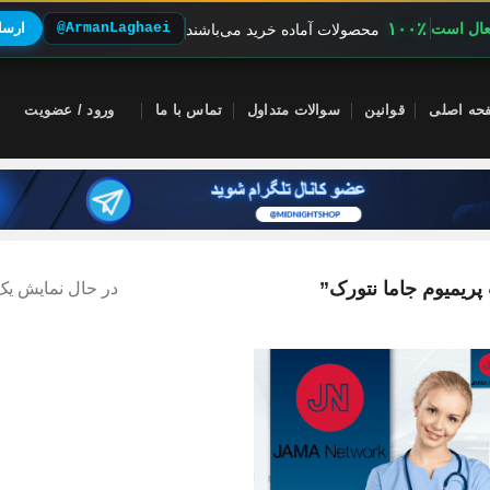
۱۰۰٪
فعال است
@ArmanLaghaei
ارسال
محصولات آماده خرید می‌باشند
حه اصلی
قوانین
سوالات متداول
تماس با ما
ورود / عضویت
یمیوم جاما نتورک”
در حال نمایش یک 