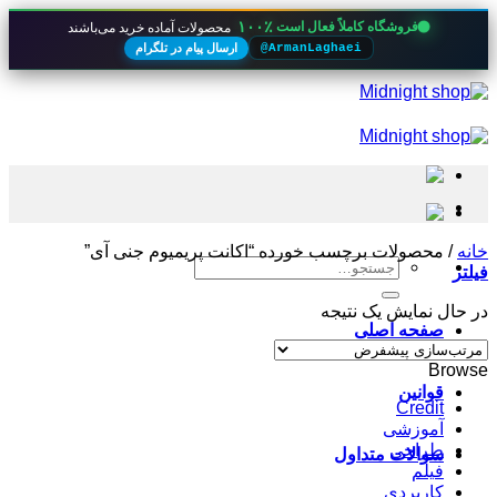
۱۰۰٪
فروشگاه کاملاً فعال است
محصولات آماده خرید می‌باشند
ارسال پیام در تلگرام
@ArmanLaghaei
Skip
to
content
خانه
/
محصولات برچسب خورده “اکانت پریمیوم جنی آی”
جستجو
فیلتر
برای:
در حال نمایش یک نتیجه
صفحه اصلی
Browse
قوانین
Credit
آموزشی
طراحی
سوالات متداول
فیلم
کاربردی