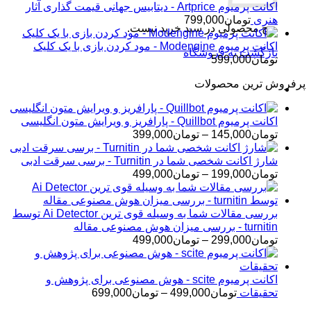
اکانت پرمیوم Artprice - دیتابیس جهانی قیمت ‌گذاری آثار
هنری
تومان
799,000
هیچ محصولی در سبد خرید نیست.
اکانت پرمیوم Modengine - مود کردن بازی با یک کلیک
بازگشت به فروشگاه
تومان
599,000
پرفروش ترین محصولات
اکانت پرمیوم Quillbot - پارافریز و ویرایش متون انگلیسی
محدوده
تومان
145,000
–
تومان
399,000
قیمت:
تومان145,000
شارژ اکانت شخصی شما در Turnitin - برسی سرقت ادبی
تا
محدوده
تومان
199,000
–
تومان
499,000
تومان399,000
قیمت:
تومان199,000
تا
بررسی مقالات شما به وسیله قوی ترین Ai Detector توسط
تومان499,000
turnitin - بررسی میزان هوش مصنوعی مقاله
محدوده
تومان
299,000
–
تومان
499,000
قیمت:
تومان299,000
تا
اکانت پرمیوم scite - هوش مصنوعی برای پژوهش و
تومان499,000
محدوده
تحقیقات
تومان
499,000
–
تومان
699,000
قیمت: