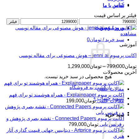
کتاب
تماس با ما
فیلتر بر اساس قیمت
حداقل
حداکثر
فیلتر
قیمت
قیمت
ورود / عضویت
مشاهده
سبد خرید /
تومان
0
آموزشی
اکانت پرمیوم jenni ai – هوش مصنوعی برای مقاله نویسی
محدوده
تومان
799,000
–
تومان
1,299,000
قیمت:
آخرین محصولات
هیچ محصولی در سبد خرید نیست.
تومان799,000
تا
بازگشت به فروشگاه
تومان1,299,000
اکانت پرمیوم Explainpaper - همراه هوشمند تو برای فهم
تسویه حساب
+
مقالات علمی
تومان
199,000
سبد خرید
اکانت پرمیوم Connected Papers - نقشه بصری پژوهش و
رفرنس یابی
تومان
799,000