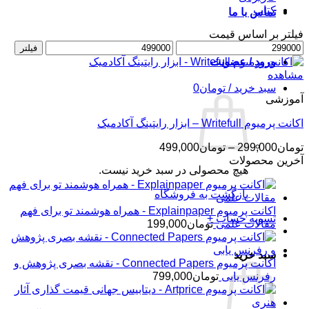
کتاب
تماس با ما
فیلتر بر اساس قیمت
حداقل
حداکثر
فیلتر
قیمت
قیمت
ورود / عضویت
مشاهده
سبد خرید /
تومان
0
آموزشی
اکانت پرمیوم Writefull – ابزار رایتینگ آکادمیک
محدوده
تومان
299,000
–
تومان
499,000
قیمت:
آخرین محصولات
هیچ محصولی در سبد خرید نیست.
تومان299,000
تا
بازگشت به فروشگاه
تومان499,000
اکانت پرمیوم Explainpaper - همراه هوشمند تو برای فهم
تسویه حساب
+
مقالات علمی
تومان
199,000
سبد خرید
اکانت پرمیوم Connected Papers - نقشه بصری پژوهش و
رفرنس یابی
تومان
799,000