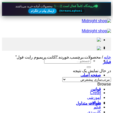
۱۰۰٪
فروشگاه کاملاً فعال است
محصولات آماده خرید می‌باشند
ارسال پیام در تلگرام
@ArmanLaghaei
Skip
to
content
خانه
/
محصولات برچسب خورده “اکانت پریمیوم رایت فول”
جستجو
فیلتر
برای:
در حال نمایش یک نتیجه
صفحه اصلی
Browse
قوانین
Credit
آموزشی
طراحی
سوالات متداول
فیلم
کاربردی