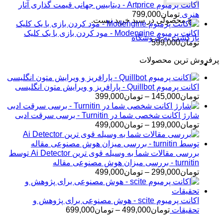
اکانت پرمیوم Artprice - دیتابیس جهانی قیمت ‌گذاری آثار
هنری
تومان
799,000
هیچ محصولی در سبد خرید نیست.
اکانت پرمیوم Modengine - مود کردن بازی با یک کلیک
بازگشت به فروشگاه
تومان
599,000
پرفروش ترین محصولات
اکانت پرمیوم Quillbot - پارافریز و ویرایش متون انگلیسی
محدوده
تومان
145,000
–
تومان
399,000
قیمت:
تومان145,000
شارژ اکانت شخصی شما در Turnitin - برسی سرقت ادبی
تا
محدوده
تومان
199,000
–
تومان
499,000
تومان399,000
قیمت:
تومان199,000
تا
بررسی مقالات شما به وسیله قوی ترین Ai Detector توسط
تومان499,000
turnitin - بررسی میزان هوش مصنوعی مقاله
محدوده
تومان
299,000
–
تومان
499,000
قیمت:
تومان299,000
تا
اکانت پرمیوم scite - هوش مصنوعی برای پژوهش و
تومان499,000
محدوده
تحقیقات
تومان
499,000
–
تومان
699,000
قیمت: