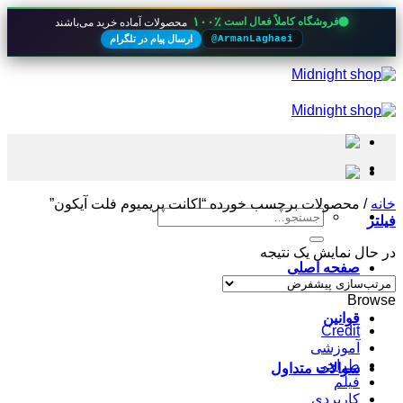
۱۰۰٪
فروشگاه کاملاً فعال است
محصولات آماده خرید می‌باشند
ارسال پیام در تلگرام
@ArmanLaghaei
Skip
to
content
خانه
/
محصولات برچسب خورده “اکانت پریمیوم فلت آیکون”
جستجو
فیلتر
برای:
در حال نمایش یک نتیجه
صفحه اصلی
Browse
قوانین
Credit
آموزشی
طراحی
سوالات متداول
فیلم
کاربردی