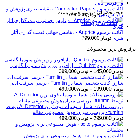
اکانت پرمیوم Connected Papers - نقشه بصری پژوهش و
هیچ محصولی در سبد خرید نیست.
رفرنس یابی
تومان
799,000
بازگشت به فروشگاه
اکانت پرمیوم Artprice - دیتابیس جهانی قیمت ‌گذاری آثار
هنری
تومان
799,000
پرفروش ترین محصولات
اکانت پرمیوم Quillbot - پارافریز و ویرایش متون انگلیسی
محدوده
تومان
145,000
–
تومان
399,000
قیمت:
تومان145,000
شارژ اکانت شخصی شما در Turnitin - برسی سرقت ادبی
تا
محدوده
تومان
199,000
–
تومان
499,000
تومان399,000
قیمت:
تومان199,000
تا
بررسی مقالات شما به وسیله قوی ترین Ai Detector توسط
تومان499,000
turnitin - بررسی میزان هوش مصنوعی مقاله
محدوده
تومان
299,000
–
تومان
499,000
قیمت:
تومان299,000
تا
اکانت پرمیوم scite - هوش مصنوعی برای پژوهش و