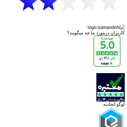
کاربران درمورد ما چه میگویند؟
لوگو اتحادیه