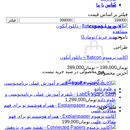
کتاب
تماس با ما
فیلتر بر اساس قیمت
حداقل
حداکثر
فیلتر
قیمت
قیمت
ورود / عضویت
مشاهده
ناموجود
سبد خرید /
تومان
0
طراحی
اکانت پرمیوم flaticon – دانلود آیکون
محدوده
تومان
199,000
–
تومان
399,000
هیچ محصولی در سبد خرید نیست.
قیمت:
آخرین محصولات
تومان199,000
بازگشت به فروشگاه
تا
تومان399,000
تسویه حساب
+
اکانت پرمیوم LabEx - پلتفرم آموزش عملی برنامه‌نویسی و
علوم داده
تومان
1,299,000
سبد خرید
اکانت پرمیوم Explainpaper - همراه هوشمند تو برای فهم
مقالات علمی
تومان
199,000