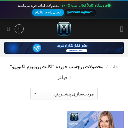
۱۰۰٪
فروشگاه کاملاً فعال است
محصولات آماده خرید می‌باشند
@ArmanLaghaei
ارسال پیام در تلگرام
Ski
t
conten
خانه
/
محصولات برچسب خورده “اکانت پریمیوم لکتوریو”
فیلتر