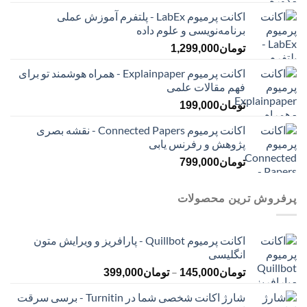
اکانت پرمیوم LabEx - پلتفرم آموزش عملی
برنامه‌نویسی و علوم داده
تومان
1,299,000
اکانت پرمیوم Explainpaper - همراه هوشمند تو برای
فهم مقالات علمی
تومان
199,000
اکانت پرمیوم Connected Papers - نقشه بصری
پژوهش و رفرنس یابی
تومان
799,000
پرفروش ترین محصولات
اکانت پرمیوم Quillbot - پارافریز و ویرایش متون
انگلیسی
محدوده
–
تومان
145,000
تومان
399,000
قیمت:
شارژ اکانت شخصی شما در Turnitin - برسی سرقت
تومان145,000