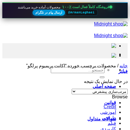
۱۰۰٪
فروشگاه کاملاً فعال است
محصولات آماده خرید می‌باشند
ارسال پیام در تلگرام
@ArmanLaghaei
Skip
to
content
خانه
/
محصولات برچسب خورده “اکانت پریمیوم پرلگو”
جستجو
فیلتر
برای:
در حال نمایش یک نتیجه
صفحه اصلی
Browse
قوانین
Credit
آموزشی
طراحی
سوالات متداول
فیلم
کاربردی