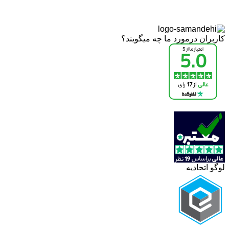
کاربران درمورد ما چه میگویند؟
لوگو اتحادیه