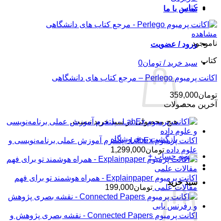
کتاب
تماس با ما
مشاهده
ناموجود
ورود / عضویت
کتاب
سبد خرید /
تومان
0
اکانت پرمیوم Perlego – مرجع کتاب های دانشگاهی
تومان
359,000
آخرین محصولات
هیچ محصولی در سبد خرید نیست.
بازگشت به فروشگاه
اکانت پرمیوم LabEx - پلتفرم آموزش عملی برنامه‌نویسی و
علوم داده
تومان
1,299,000
تسویه حساب
+
اکانت پرمیوم Explainpaper - همراه هوشمند تو برای فهم
سبد خرید
مقالات علمی
تومان
199,000
اکانت پرمیوم Connected Papers - نقشه بصری پژوهش و