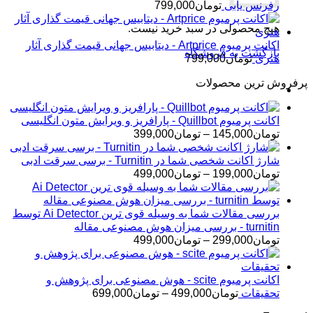
رفرنس یابی
تومان
799,000
هیچ محصولی در سبد خرید نیست.
اکانت پرمیوم Artprice - دیتابیس جهانی قیمت ‌گذاری آثار
بازگشت به فروشگاه
هنری
تومان
799,000
پرفروش ترین محصولات
اکانت پرمیوم Quillbot - پارافریز و ویرایش متون انگلیسی
محدوده
تومان
145,000
–
تومان
399,000
قیمت:
تومان145,000
شارژ اکانت شخصی شما در Turnitin - برسی سرقت ادبی
تا
محدوده
تومان
199,000
–
تومان
499,000
تومان399,000
قیمت:
تومان199,000
تا
بررسی مقالات شما به وسیله قوی ترین Ai Detector توسط
تومان499,000
turnitin - بررسی میزان هوش مصنوعی مقاله
محدوده
تومان
299,000
–
تومان
499,000
قیمت:
تومان299,000
تا
اکانت پرمیوم scite - هوش مصنوعی برای پژوهش و
تومان499,000
محدوده
تحقیقات
تومان
499,000
–
تومان
699,000
قیمت: