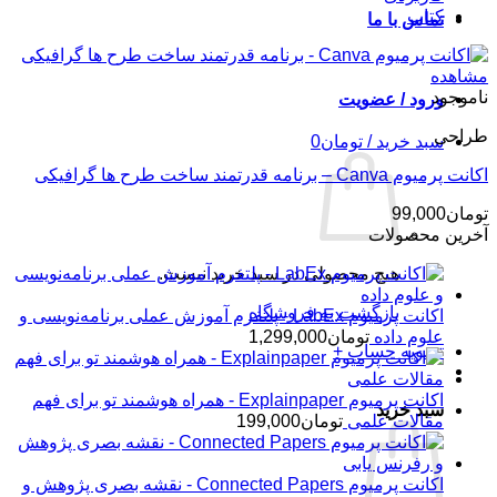
کتاب
تماس با ما
مشاهده
ناموجود
ورود / عضویت
طراحی
سبد خرید /
تومان
0
اکانت پرمیوم Canva – برنامه قدرتمند ساخت طرح ها گرافیکی
تومان
99,000
آخرین محصولات
هیچ محصولی در سبد خرید نیست.
بازگشت به فروشگاه
اکانت پرمیوم LabEx - پلتفرم آموزش عملی برنامه‌نویسی و
علوم داده
تومان
1,299,000
تسویه حساب
+
اکانت پرمیوم Explainpaper - همراه هوشمند تو برای فهم
سبد خرید
مقالات علمی
تومان
199,000
اکانت پرمیوم Connected Papers - نقشه بصری پژوهش و