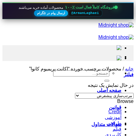
۱۰۰٪
فروشگاه کاملاً فعال است
محصولات آماده خرید می‌باشند
ارسال پیام در تلگرام
@ArmanLaghaei
Skip
to
content
خانه
/
محصولات برچسب خورده “اکانت پریمیوم کانوا”
جستجو
فیلتر
برای:
در حال نمایش یک نتیجه
صفحه اصلی
Browse
قوانین
Credit
آموزشی
طراحی
سوالات متداول
فیلم
کاربردی