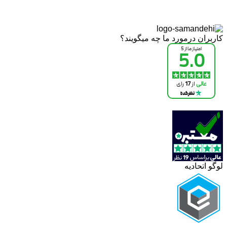
کاربران درمورد ما چه میگویند؟
لوگو اتحادیه