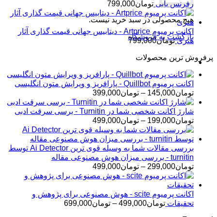
رفرنس یابی
تومان
799,000
هیچ محصولی در سبد خرید نیست.
اکانت پرمیوم Artprice - دیتابیس جهانی قیمت ‌گذاری آثار
بازگشت به فروشگاه
هنری
تومان
799,000
پرفروش ترین محصولات
اکانت پرمیوم Quillbot - پارافریز و ویرایش متون انگلیسی
محدوده
تومان
145,000
–
تومان
399,000
قیمت:
تومان145,000
شارژ اکانت شخصی شما در Turnitin - برسی سرقت ادبی
تا
محدوده
تومان
199,000
–
تومان
499,000
تومان399,000
قیمت:
تومان199,000
تا
بررسی مقالات شما به وسیله قوی ترین Ai Detector توسط
تومان499,000
turnitin - بررسی میزان هوش مصنوعی مقاله
محدوده
تومان
299,000
–
تومان
499,000
قیمت:
تومان299,000
تا
اکانت پرمیوم scite - هوش مصنوعی برای پژوهش و
تومان499,000
محدوده
تحقیقات
تومان
499,000
–
تومان
699,000
قیمت: