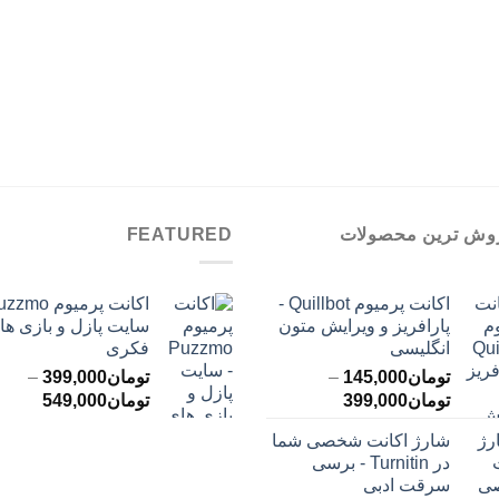
وش ترین محصولات
FEATURED
اکانت پرمیوم Quillbot -
پارافریز و ویرایش متون
سایت پازل و بازی ها
انگلیسی
فکری
تومان
145,000
–
تومان
399,000
–
محدوده
محدود
تومان
399,000
تومان
549,000
قیمت:
قیمت:
شارژ اکانت شخصی شما
تومان145,000
ت
در Turnitin - برسی
تا
تا
سرقت ادبی
تومان399,000
تومان549,000