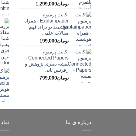
تومان
1,299,000
اکانت پرمیوم
Explainpaper - همراه
هوشمند تو برای فهم
مقالات علمی
تومان
199,000
اکانت پرمیوم
Connected Papers -
نقشه بصری پژوهش و
رفرنس یابی
تومان
799,000
درباره ی ما
نماد 