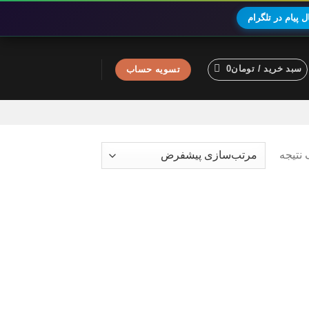
 پیام در تلگرام
سبد خرید /
تومان
0
تسویه حساب
نتیجه