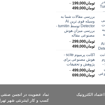
تومان
199,000
–
محدوده
تومان
499,000
قیمت:
بررسی مقالات شما به
تومان199,000
وسیله قوی ترین Ai
تا
Detector توسط turnitin -
تومان499,000
بررسی میزان هوش
مصنوعی مقاله
تومان
299,000
–
محدوده
تومان
499,000
قیمت:
اکانت پرمیوم scite -
تومان299,000
هوش مصنوعی برای
تا
پژوهش و تحقیقات
تومان499,000
تومان
499,000
–
محدوده
تومان
699,000
قیمت:
تومان499,000
تا
اعتماد الکترونیک
تومان699,000
نماد عضویت در انجمن صنفی
کسب و کار اینترنتی شهر تهرا