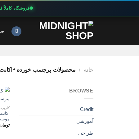
فروشگاه کاملاً 
Ski
t
صف
conten
خانه
/
محصولات برچسب خورده “اکانت پریمیوم 
BROWSE
کاربرد
Credit
موسیق
آموزشی
تومان
طراحی