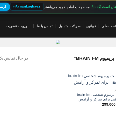
۱۰۰٪
فعال است
@ArmanLaghaei
ارسال
محصولات آماده خرید می‌باشند
حه اصلی
قوانین
سوالات متداول
تماس با ما
ورود / عضویت
BRAIN FM”
در حال نمایش یک 
ی
اکانت پرمیوم شخصی brain fm –
ی برای تمرکز و آرامش
299,000