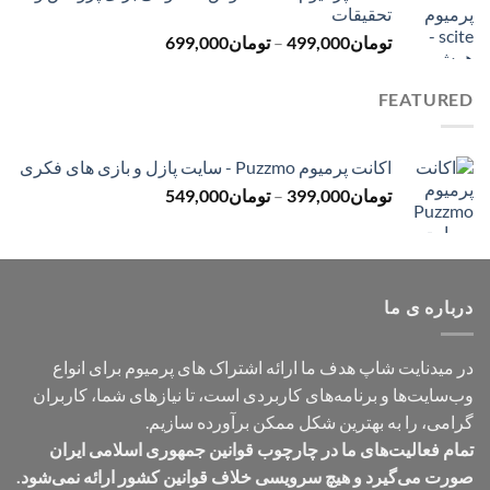
تحقیقات
تا
محدوده
تومان
499,000
–
تومان
699,000
تومان499,000
قیمت:
تومان499,000
FEATURED
تا
تومان699,000
اکانت پرمیوم Puzzmo - سایت پازل و بازی های فکری
محدوده
تومان
399,000
–
تومان
549,000
قیمت:
تومان399,000
تا
تومان549,000
درباره ی ما
در میدنایت شاپ هدف ما ارائه اشتراک های پرمیوم برای انواع
وب‌سایت‌ها و برنامه‌های کاربردی است، تا نیازهای شما، کاربران
گرامی، را به بهترین شکل ممکن برآورده سازیم.
تمام فعالیت‌های ما در چارچوب قوانین جمهوری اسلامی ایران
صورت می‌گیرد و هیچ سرویسی خلاف قوانین کشور ارائه نمی‌شود.