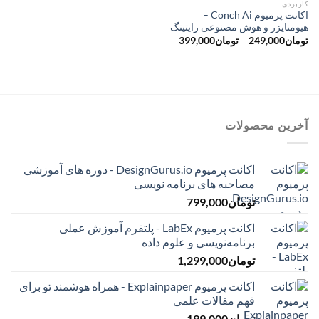
کاربردی
اکانت پرمیوم Conch Ai –
هیومنایزر و هوش مصنوعی رایتینگ
محدوده
تومان
249,000
–
تومان
399,000
قیمت:
تومان249,000
تا
تومان399,000
آخرین محصولات
اکانت پرمیوم DesignGurus.io - دوره ‌های آموزشی
مصاحبه ‌های برنامه نویسی
تومان
799,000
اکانت پرمیوم LabEx - پلتفرم آموزش عملی
برنامه‌نویسی و علوم داده
تومان
1,299,000
اکانت پرمیوم Explainpaper - همراه هوشمند تو برای
فهم مقالات علمی
تومان
199,000