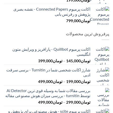
اکانت پرمیوم Connected Papers - نقشه بصری
پژوهش و رفرنس یابی
تومان
799,000
پرفروش ترین محصولات
اکانت پرمیوم Quillbot - پارافریز و ویرایش متون
انگلیسی
محدوده
تومان
145,000
–
تومان
399,000
قیمت:
شارژ اکانت شخصی شما در Turnitin - برسی سرقت
تومان145,000
ادبی
تا
محدوده
تومان
199,000
–
تومان
499,000
تومان399,000
قیمت:
بررسی مقالات شما به وسیله قوی ترین Ai Detector
تومان199,000
توسط turnitin - بررسی میزان هوش مصنوعی مقاله
تا
محدوده
تومان
299,000
–
تومان
499,000
تومان499,000
قیمت:
اکانت پرمیوم scite - هوش مصنوعی برای پژوهش و
تومان299,000