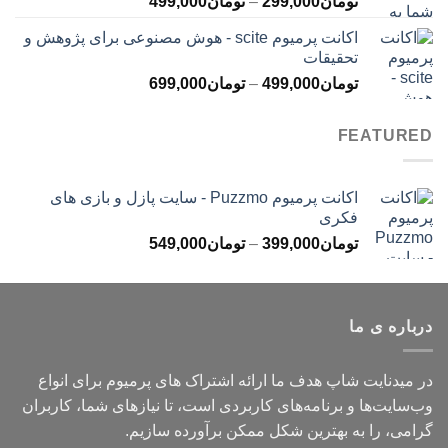
محدوده
تومان
299,000
–
تومان
499,000
تومان499,000
قیمت:
اکانت پرمیوم scite - هوش مصنوعی برای پژوهش و
تومان299,000
تحقیقات
تا
محدوده
تومان
499,000
–
تومان
699,000
تومان499,000
قیمت:
تومان499,000
FEATURED
تا
تومان699,000
اکانت پرمیوم Puzzmo - سایت پازل و بازی های
فکری
محدوده
تومان
399,000
–
تومان
549,000
قیمت:
تومان399,000
تا
درباره ی ما
تومان549,000
در میدنایت شاپ هدف ما ارائه اشتراک های پرمیوم برای انواع
وب‌سایت‌ها و برنامه‌های کاربردی است، تا نیازهای شما، کاربران
گرامی، را به بهترین شکل ممکن برآورده سازیم.