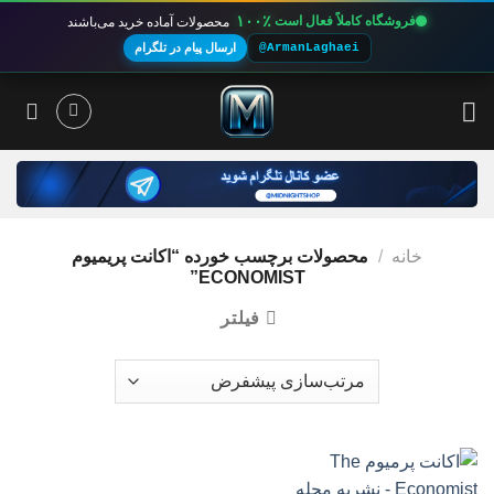
۱۰۰٪
فروشگاه کاملاً فعال است
محصولات آماده خرید می‌باشند
@ArmanLaghaei
ارسال پیام در تلگرام
Ski
t
conten
خانه
/
محصولات برچسب خورده “اکانت پریمیوم
ECONOMIST”
فیلتر