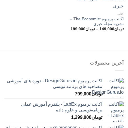
کتاب
اکانت پرمیوم The Economist –
نشریه مجله خبری
محدوده
تومان
149,000
–
تومان
199,000
قیمت:
تومان149,000
تا
تومان199,000
آخرین محصولات
اکانت پرمیوم DesignGurus.io - دوره ‌های آموزشی
مصاحبه ‌های برنامه نویسی
تومان
799,000
اکانت پرمیوم LabEx - پلتفرم آموزش عملی
برنامه‌نویسی و علوم داده
تومان
1,299,000
اکانت پرمیوم Explainpaper - همراه هوشمند تو برای