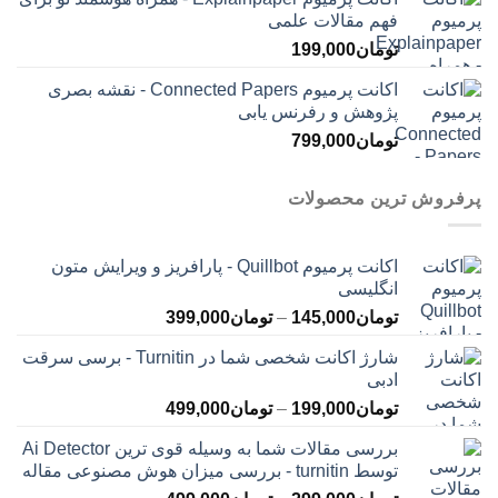
فهم مقالات علمی
تومان
199,000
اکانت پرمیوم Connected Papers - نقشه بصری
پژوهش و رفرنس یابی
تومان
799,000
پرفروش ترین محصولات
اکانت پرمیوم Quillbot - پارافریز و ویرایش متون
انگلیسی
محدوده
تومان
145,000
–
تومان
399,000
قیمت:
شارژ اکانت شخصی شما در Turnitin - برسی سرقت
تومان145,000
ادبی
تا
محدوده
تومان
199,000
–
تومان
499,000
تومان399,000
قیمت:
بررسی مقالات شما به وسیله قوی ترین Ai Detector
تومان199,000
توسط turnitin - بررسی میزان هوش مصنوعی مقاله
تا