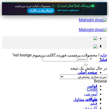
۱۰۰٪
فروشگاه کاملاً فعال است
محصولات آماده خرید می‌باشند
ارسال پیام در تلگرام
@ArmanLaghaei
Skip
to
content
خانه
/
محصولات برچسب خورده “اکانت پریمیوم esl lounge”
جستجو
فیلتر
برای:
در حال نمایش یک نتیجه
صفحه اصلی
Browse
قوانین
Credit
آموزشی
طراحی
سوالات متداول
فیلم
کاربردی