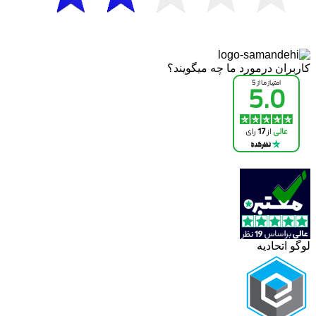
کاربران درمورد ما چه میگویند؟
لوگو اتحادیه