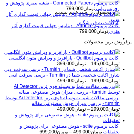
اکانت پرمیوم Connected Papers - نقشه بصری پژوهش و
رفرنس یابی
تومان
799,000
هیچ محصولی در سبد خرید نیست.
بازگشت به فروشگاه
اکانت پرمیوم Artprice - دیتابیس جهانی قیمت ‌گذاری آثار
هنری
تومان
799,000
پرفروش ترین محصولات
اکانت پرمیوم Quillbot - پارافریز و ویرایش متون انگلیسی
محدوده
تومان
145,000
–
تومان
399,000
قیمت:
تومان145,000
شارژ اکانت شخصی شما در Turnitin - برسی سرقت ادبی
تا
محدوده
تومان
199,000
–
تومان
499,000
تومان399,000
قیمت:
تومان199,000
تا
بررسی مقالات شما به وسیله قوی ترین Ai Detector توسط
تومان499,000
turnitin - بررسی میزان هوش مصنوعی مقاله
محدوده
تومان
299,000
–
تومان
499,000
قیمت:
تومان299,000
تا
اکانت پرمیوم scite - هوش مصنوعی برای پژوهش و
تومان499,000
محدوده
تحقیقات
تومان
499,000
–
تومان
699,000