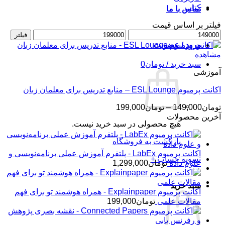
کتاب
تماس با ما
فیلتر بر اساس قیمت
حداقل
حداکثر
فیلتر
قیمت
قیمت
ورود / عضویت
مشاهده
سبد خرید /
تومان
0
آموزشی
اکانت پرمیوم ESL Lounge – منابع تدریس برای معلمان زبان
محدوده
تومان
149,000
–
تومان
199,000
قیمت:
آخرین محصولات
هیچ محصولی در سبد خرید نیست.
تومان149,000
تا
بازگشت به فروشگاه
تومان199,000
اکانت پرمیوم LabEx - پلتفرم آموزش عملی برنامه‌نویسی و
تسویه حساب
+
علوم داده
تومان
1,299,000
سبد خرید
اکانت پرمیوم Explainpaper - همراه هوشمند تو برای فهم
مقالات علمی
تومان
199,000