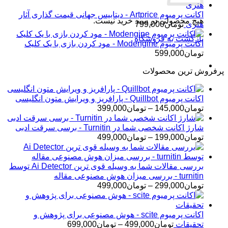
اکانت پرمیوم Artprice - دیتابیس جهانی قیمت ‌گذاری آثار
هیچ محصولی در سبد خرید نیست.
هنری
تومان
799,000
بازگشت به فروشگاه
اکانت پرمیوم Modengine - مود کردن بازی با یک کلیک
تومان
599,000
پرفروش ترین محصولات
اکانت پرمیوم Quillbot - پارافریز و ویرایش متون انگلیسی
محدوده
تومان
145,000
–
تومان
399,000
قیمت:
تومان145,000
شارژ اکانت شخصی شما در Turnitin - برسی سرقت ادبی
تا
محدوده
تومان
199,000
–
تومان
499,000
تومان399,000
قیمت:
تومان199,000
تا
بررسی مقالات شما به وسیله قوی ترین Ai Detector توسط
تومان499,000
turnitin - بررسی میزان هوش مصنوعی مقاله
محدوده
تومان
299,000
–
تومان
499,000
قیمت:
تومان299,000
تا
اکانت پرمیوم scite - هوش مصنوعی برای پژوهش و
تومان499,000
محدوده
تحقیقات
تومان
499,000
–
تومان
699,000