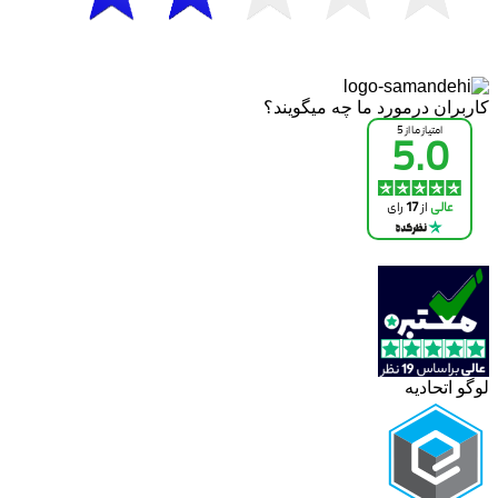
کاربران درمورد ما چه میگویند؟
لوگو اتحادیه