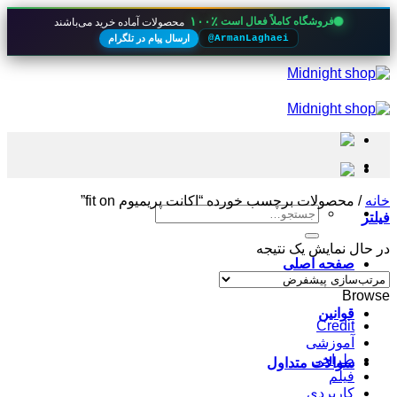
۱۰۰٪
فروشگاه کاملاً فعال است
محصولات آماده خرید می‌باشند
ارسال پیام در تلگرام
@ArmanLaghaei
Skip
to
content
خانه
/
محصولات برچسب خورده “اکانت پریمیوم fit on”
جستجو
فیلتر
برای:
در حال نمایش یک نتیجه
صفحه اصلی
Browse
قوانین
Credit
آموزشی
طراحی
سوالات متداول
فیلم
کاربردی