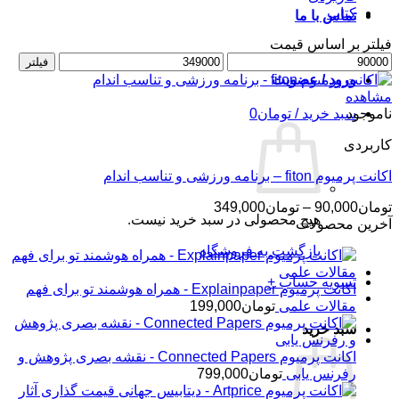
کتاب
تماس با ما
فیلتر بر اساس قیمت
حداقل
حداکثر
فیلتر
قیمت
قیمت
ورود / عضویت
مشاهده
ناموجود
سبد خرید /
تومان
0
کاربردی
اکانت پرمیوم fiton – برنامه ورزشی و تناسب اندام
محدوده
تومان
90,000
–
تومان
349,000
هیچ محصولی در سبد خرید نیست.
قیمت:
آخرین محصولات
تومان90,000
بازگشت به فروشگاه
تا
تومان349,000
تسویه حساب
+
اکانت پرمیوم Explainpaper - همراه هوشمند تو برای فهم
مقالات علمی
تومان
199,000
سبد خرید
اکانت پرمیوم Connected Papers - نقشه بصری پژوهش و
رفرنس یابی
تومان
799,000