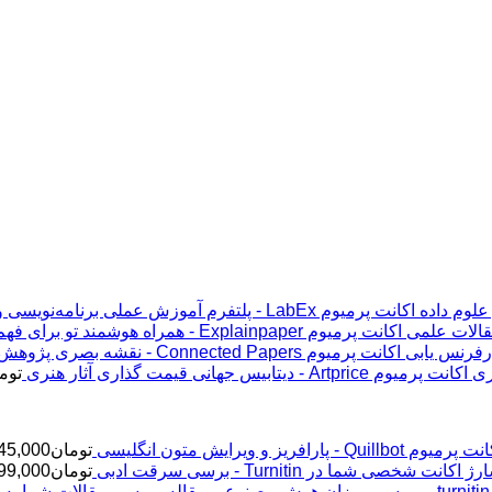
اکانت پرمیوم LabEx - پلتفرم آموزش عملی برنامه‌نویسی و علوم داده
اکانت پرمیوم Explainpaper - همراه هوشمند تو برای فهم مقالات علمی
اکانت پرمیوم Connected Papers - نقشه بصری پژوهش و رفرنس یابی
اکانت پرمیوم Artprice - دیتابیس جهانی قیمت ‌گذاری آثار هنری
توم
پرمیوم Quillbot - پارافریز و ویرایش متون انگلیسی
تومان
45,000
ژ اکانت شخصی شما در Turnitin - برسی سرقت ادبی
تومان
99,000