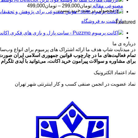
محدوده
مصنوعی مقاله
تومان
299,000
–
تومان
499,000
هیچ محصولی در سبد خرید نیست.
قیمت:
تومان99,000
بازگشت به فروشگاه
Featured
تا
تومان499,000
اکانت پرمیوم zmo
درباره ی ما
در میدنایت شاپ هدف ما ارائه اشتراک های پرمیوم برای انواع وب‌سایت
تمام فعالیت‌های ما در چارچوب قوانین جمهوری اسلامی ایران صورت 
برای مشاوره و سوالات پیرامون خرید اکانت، می‌توانید با آیدی تلگرام @ArmanLaghaei در ارتباط باش
نماد اعتماد الکترونیک
نماد عضویت در انجمن صنفی کسب و کار اینترنتی شهر تهران