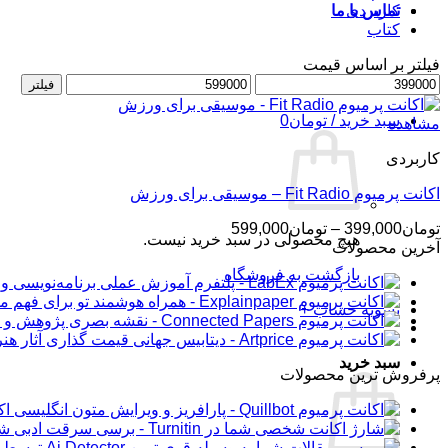
کاربردی
تماس با ما
کتاب
فیلتر بر اساس قیمت
حداقل
ورود / عضویت
حداکثر
فیلتر
قیمت
قیمت
سبد خرید /
تومان
0
مشاهده
کاربردی
اکانت پرمیوم Fit Radio – موسیقی برای ورزش
محدوده
تومان
399,000
–
تومان
599,000
هیچ محصولی در سبد خرید نیست.
قیمت:
آخرین محصولات
تومان399,000
بازگشت به فروشگاه
تا
تومان599,000
تسویه حساب
+
سبد خرید
پرفروش ترین محصولات
اکانت 
شار