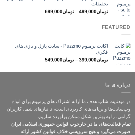
تحقیقات
تا
محدوده
تومان
499,000
–
تومان
699,000
تومان499,000
قیمت:
تومان499,000
FEATURED
تا
تومان699,000
اکانت پرمیوم Puzzmo - سایت پازل و بازی های
فکری
محدوده
تومان
399,000
–
تومان
549,000
قیمت:
تومان399,000
تا
درباره ی ما
تومان549,000
در میدنایت شاپ هدف ما ارائه اشتراک های پرمیوم برای انواع
وب‌سایت‌ها و برنامه‌های کاربردی است، تا نیازهای شما، کاربران
گرامی، را به بهترین شکل ممکن برآورده سازیم.
تمام فعالیت‌های ما در چارچوب قوانین جمهوری اسلامی ایران
صورت می‌گیرد و هیچ سرویسی خلاف قوانین کشور ارائه