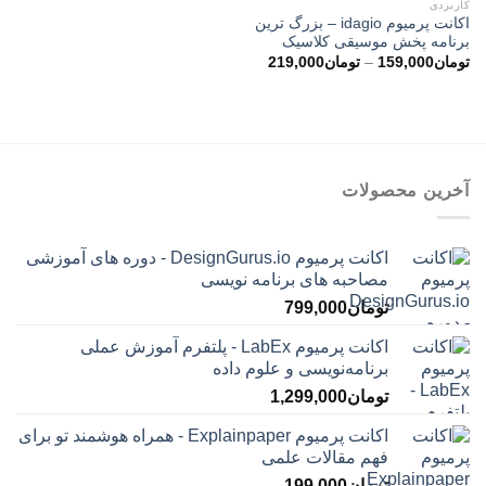
کاربردی
اکانت پرمیوم idagio – بزرگ ترین
برنامه پخش موسیقی کلاسیک
محدوده
تومان
159,000
–
تومان
219,000
قیمت:
تومان159,000
تا
تومان219,000
آخرین محصولات
اکانت پرمیوم DesignGurus.io - دوره ‌های آموزشی
مصاحبه ‌های برنامه نویسی
تومان
799,000
اکانت پرمیوم LabEx - پلتفرم آموزش عملی
برنامه‌نویسی و علوم داده
تومان
1,299,000
اکانت پرمیوم Explainpaper - همراه هوشمند تو برای
فهم مقالات علمی
تومان
199,000