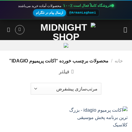
۱۰۰٪
فروشگاه کاملاً فعال است
محصولات آماده خرید می‌باشند
@ArmanLaghaei
ارسال پیام در تلگرام
Ski
t
conten
خانه
/
محصولات برچسب خورده “اکانت پریمیوم IDAGIO”
فیلتر