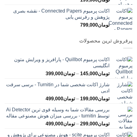
اکانت پرمیوم Connected Papers - نقشه بصری
پژوهش و رفرنس یابی
تومان
799,000
پرفروش ترین محصولات
اکانت پرمیوم Quillbot - پارافریز و ویرایش متون
انگلیسی
محدوده
تومان
145,000
–
تومان
399,000
قیمت:
شارژ اکانت شخصی شما در Turnitin - برسی سرقت
تومان145,000
ادبی
تا
محدوده
تومان
199,000
–
تومان
499,000
تومان399,000
قیمت:
بررسی مقالات شما به وسیله قوی ترین Ai Detector
تومان199,000
توسط turnitin - بررسی میزان هوش مصنوعی مقاله
تا
محدوده
تومان
299,000
–
تومان
499,000
تومان499,000
قیمت:
اکانت پرمیوم scite - هوش مصنوعی برای پژوهش و
تومان299,000