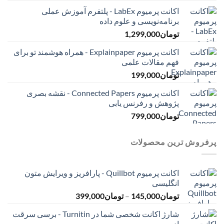
اکانت پرمیوم LabEx - پلتفرم آموزش عملی
برنامه‌نویسی و علوم داده
تومان
1,299,000
اکانت پرمیوم Explainpaper - همراه هوشمند تو برای
فهم مقالات علمی
تومان
199,000
اکانت پرمیوم Connected Papers - نقشه بصری
پژوهش و رفرنس یابی
تومان
799,000
پرفروش ترین محصولات
اکانت پرمیوم Quillbot - پارافریز و ویرایش متون
انگلیسی
محدوده
تومان
145,000
–
تومان
399,000
قیمت:
شارژ اکانت شخصی شما در Turnitin - برسی سرقت
تومان145,000
ادبی