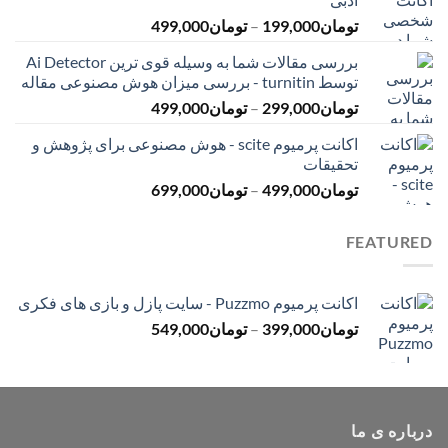
تا
محدوده
تومان
199,000
–
تومان
499,000
تومان399,000
قیمت:
بررسی مقالات شما به وسیله قوی ترین Ai Detector
تومان199,000
توسط turnitin - بررسی میزان هوش مصنوعی مقاله
تا
محدوده
تومان
299,000
–
تومان
499,000
تومان499,000
قیمت:
اکانت پرمیوم scite - هوش مصنوعی برای پژوهش و
تومان299,000
تحقیقات
تا
محدوده
تومان
499,000
–
تومان
699,000
تومان499,000
قیمت:
تومان499,000
FEATURED
تا
تومان699,000
اکانت پرمیوم Puzzmo - سایت پازل و بازی های فکری
محدوده
تومان
399,000
–
تومان
549,000
قیمت:
تومان399,000
تا
تومان549,000
درباره ی ما