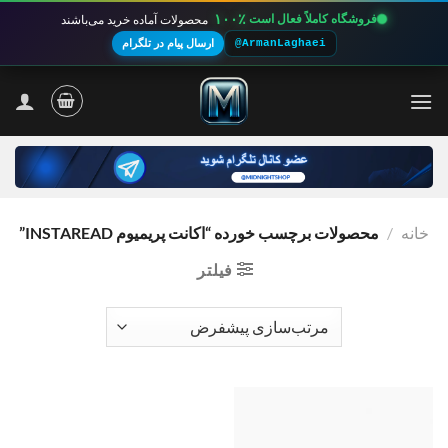
۱۰۰٪
فروشگاه کاملاً فعال است
محصولات آماده خرید می‌باشند
@ArmanLaghaei
ارسال پیام در تلگرام
Ski
t
conten
خانه
/
محصولات برچسب خورده “اکانت پریمیوم INSTAREAD”
فیلتر