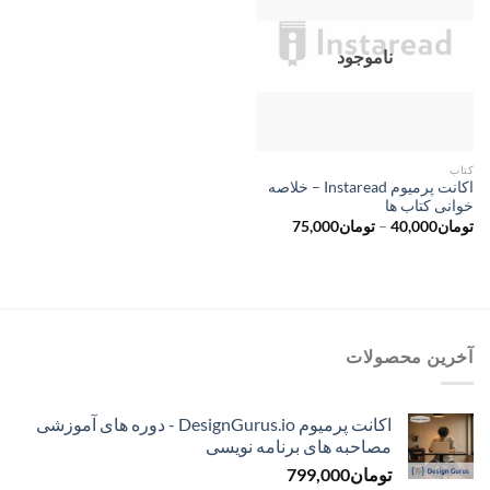
ناموجود
کتاب
اکانت پرمیوم Instaread – خلاصه
خوانی کتاب ها
محدوده
تومان
40,000
–
تومان
75,000
قیمت:
تومان40,000
تا
تومان75,000
آخرین محصولات
اکانت پرمیوم DesignGurus.io - دوره ‌های آموزشی
مصاحبه ‌های برنامه نویسی
تومان
799,000