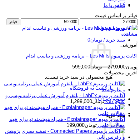
کتاب
تماس با ما
فیلتر بر اساس قیمت
حداقل
حداکثر
فیلتر
قیمت
قیمت
ورود / عضویت
مشاهده
سبد خرید /
تومان
0
آموزشی
اکانت پرمیوم Les Mills – برنامه ورزشی و تناسب اندام
محدوده
تومان
279,000
–
تومان
599,000
قیمت:
آخرین محصولات
هیچ محصولی در سبد خرید نیست.
تومان279,000
تا
بازگشت به فروشگاه
تومان599,000
اکانت پرمیوم LabEx - پلتفرم آموزش عملی برنامه‌نویسی و
تسویه حساب
+
علوم داده
تومان
1,299,000
سبد خرید
اکانت پرمیوم Explainpaper - همراه هوشمند تو برای فهم
مقالات علمی
تومان
199,000