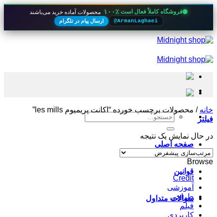
۱۰۰٪
فروشگاه کاملاً فعال است
محصولات آماده خرید می‌باشند
ارسال پیام در تلگرام
@ArmanLaghaei
Skip
to
content
خانه
/
محصولات برچسب خورده “اکانت پریمیوم les mills”
جستجو
فیلتر
برای:
در حال نمایش یک نتیجه
صفحه اصلی
Browse
قوانین
Credit
آموزشی
طراحی
سوالات متداول
فیلم
کاربردی