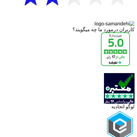
کاربران درمورد ما چه میگویند؟
لوگو اتحادیه