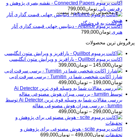
اکانت پرمیوم Connected Papers - نقشه بصری پژوهش و
رفرنس یابی
تومان
799,000
هیچ محصولی در سبد خرید نیست.
بازگشت به فروشگاه
اکانت پرمیوم Artprice - دیتابیس جهانی قیمت ‌گذاری آثار
هنری
تومان
799,000
پرفروش ترین محصولات
اکانت پرمیوم Quillbot - پارافریز و ویرایش متون انگلیسی
محدوده
تومان
145,000
–
تومان
399,000
قیمت:
تومان145,000
شارژ اکانت شخصی شما در Turnitin - برسی سرقت ادبی
تا
محدوده
تومان
199,000
–
تومان
499,000
تومان399,000
قیمت:
تومان199,000
تا
بررسی مقالات شما به وسیله قوی ترین Ai Detector توسط
تومان499,000
turnitin - بررسی میزان هوش مصنوعی مقاله
محدوده
تومان
299,000
–
تومان
499,000
قیمت:
تومان299,000
تا
اکانت پرمیوم scite - هوش مصنوعی برای پژوهش و
تومان499,000
محدوده
تحقیقات
تومان
499,000
–
تومان
699,000