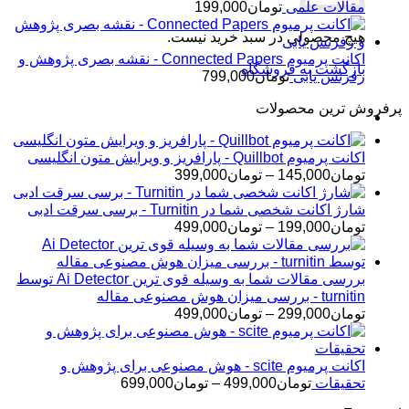
مقالات علمی
تومان
199,000
هیچ محصولی در سبد خرید نیست.
اکانت پرمیوم Connected Papers - نقشه بصری پژوهش و
بازگشت به فروشگاه
رفرنس یابی
تومان
799,000
پرفروش ترین محصولات
اکانت پرمیوم Quillbot - پارافریز و ویرایش متون انگلیسی
محدوده
تومان
145,000
–
تومان
399,000
قیمت:
تومان145,000
شارژ اکانت شخصی شما در Turnitin - برسی سرقت ادبی
تا
محدوده
تومان
199,000
–
تومان
499,000
تومان399,000
قیمت:
تومان199,000
تا
بررسی مقالات شما به وسیله قوی ترین Ai Detector توسط
تومان499,000
turnitin - بررسی میزان هوش مصنوعی مقاله
محدوده
تومان
299,000
–
تومان
499,000
قیمت:
تومان299,000
تا
اکانت پرمیوم scite - هوش مصنوعی برای پژوهش و
تومان499,000
محدوده
تحقیقات
تومان
499,000
–
تومان
699,000
قیمت: