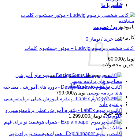
کتاب
تماس با ما
مشاهده
ناموجود
ورود / عضویت
کاربردی
سبد خرید /
تومان
0
اکانت شخصی پرمیوم Ludwig – موتور جستجوی کلمات
تومان
60,000
آخرین محصولات
هیچ محصولی در سبد خرید نیست.
بازگشت به فروشگاه
اکانت پرمیوم DesignGurus.io - دوره ‌های آموزشی مصاحبه
‌های برنامه نویسی
تومان
799,000
تسویه حساب
+
اکانت پرمیوم LabEx - پلتفرم آموزش عملی برنامه‌نویسی و
سبد خرید
علوم داده
تومان
1,299,000
اکانت پرمیوم Explainpaper - همراه هوشمند تو برای فهم