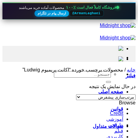
۱۰۰٪
فروشگاه کاملاً فعال است
محصولات آماده خرید می‌باشند
ارسال پیام در تلگرام
@ArmanLaghaei
Skip
to
content
خانه
/
محصولات برچسب خورده “اکانت پریمیوم Ludwig”
جستجو
فیلتر
برای:
در حال نمایش یک نتیجه
صفحه اصلی
Browse
قوانین
Credit
آموزشی
طراحی
سوالات متداول
فیلم
کاربردی