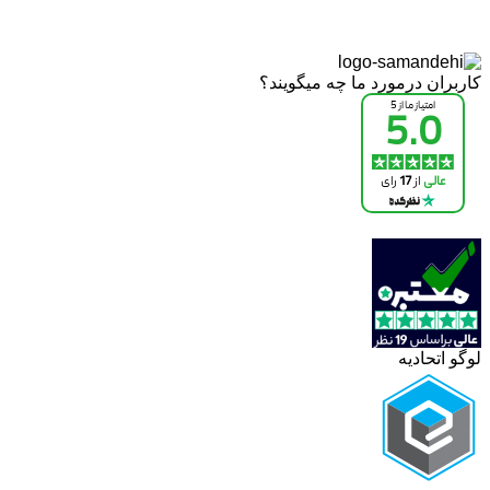
کاربران درمورد ما چه میگویند؟
لوگو اتحادیه