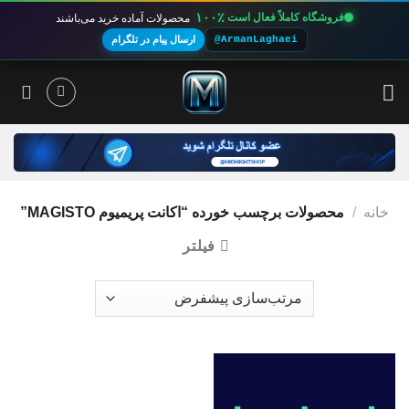
۱۰۰٪
فروشگاه کاملاً فعال است
محصولات آماده خرید می‌باشند
@ArmanLaghaei
ارسال پیام در تلگرام
Ski
t
conten
خانه
/
محصولات برچسب خورده “اکانت پریمیوم MAGISTO”
فیلتر