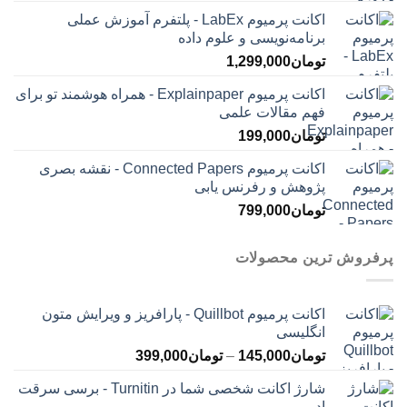
اکانت پرمیوم LabEx - پلتفرم آموزش عملی
برنامه‌نویسی و علوم داده
تومان
1,299,000
اکانت پرمیوم Explainpaper - همراه هوشمند تو برای
فهم مقالات علمی
تومان
199,000
اکانت پرمیوم Connected Papers - نقشه بصری
پژوهش و رفرنس یابی
تومان
799,000
پرفروش ترین محصولات
اکانت پرمیوم Quillbot - پارافریز و ویرایش متون
انگلیسی
محدوده
تومان
145,000
–
تومان
399,000
قیمت:
شارژ اکانت شخصی شما در Turnitin - برسی سرقت
تومان145,000
ادبی