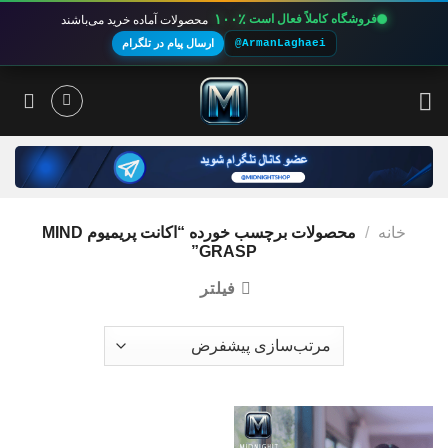
۱۰۰٪
فروشگاه کاملاً فعال است
محصولات آماده خرید می‌باشند
@ArmanLaghaei
ارسال پیام در تلگرام
Ski
t
conten
خانه
/
محصولات برچسب خورده “اکانت پریمیوم MIND
GRASP”
فیلتر