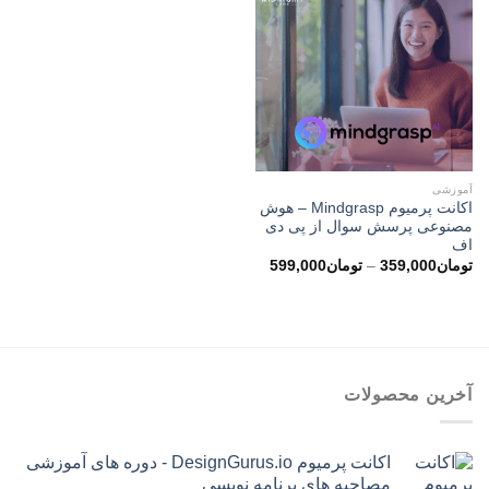
آموزشی
اکانت پرمیوم Mindgrasp – هوش
مصنوعی پرسش سوال از پی دی
اف
محدوده
تومان
359,000
–
تومان
599,000
قیمت:
تومان359,000
تا
تومان599,000
آخرین محصولات
اکانت پرمیوم DesignGurus.io - دوره ‌های آموزشی
مصاحبه ‌های برنامه نویسی