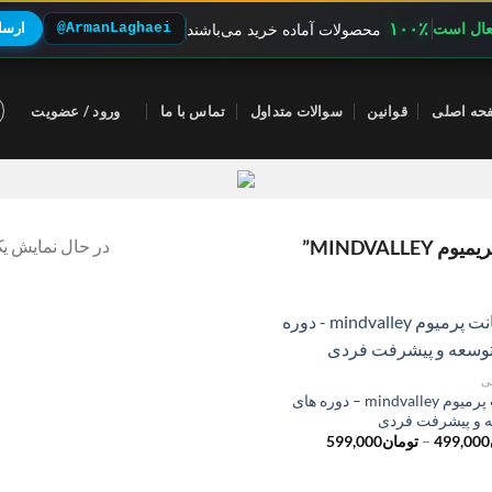
۱۰۰٪
فعال است
@ArmanLaghaei
ارسال
محصولات آماده خرید می‌باشند
حه اصلی
قوانین
سوالات متداول
تماس با ما
ورود / عضویت
در حال نمایش یک
MINDVAL”
ی
اکانت پرمیوم mindvalley – دوره های
 و پیشرفت فردی
محدوده
499,000
–
تومان
599,000
قیمت:
تومان499,000
تا