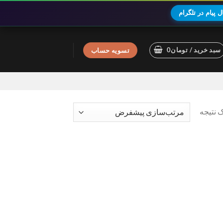
 پیام در تلگرام
سبد خرید /
تومان
0
تسویه حساب
 نتیجه