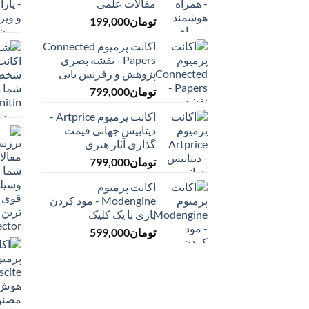
مقالات علمی
تومان
199,000
اکانت پرمیوم Connected
Papers - نقشه بصری
پژوهش و رفرنس یابی
تومان
799,000
اکانت پرمیوم Artprice -
دیتابیس جهانی قیمت
‌گذاری آثار هنری
تومان
799,000
اکانت پرمیوم
Modengine - مود کردن
بازی با یک کلیک
تومان
599,000