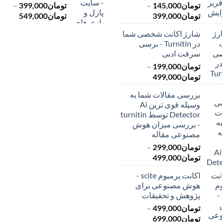
تومان
145,000
–
تومان
399,000
–
محدوده
محدود
تومان
399,000
تومان
549,000
قیمت:
قیمت:
شارژ اکانت شخصی شما
تومان145,000
ت
در Turnitin - برسی
تا
تا
سرقت ادبی
تومان399,000
تومان549,000
تومان
199,000
–
محدوده
تومان
499,000
قیمت:
بررسی مقالات شما به
تومان199,000
وسیله قوی ترین Ai
تا
Detector توسط turnitin
تومان499,000
- بررسی میزان هوش
مصنوعی مقاله
تومان
299,000
–
محدوده
تومان
499,000
قیمت:
اکانت پرمیوم scite -
تومان299,000
هوش مصنوعی برای
تا
پژوهش و تحقیقات
تومان499,000
تومان
499,000
–
محدوده
تومان
699,000