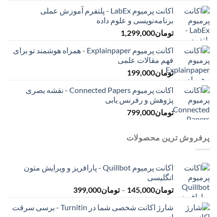
اکانت پرمیوم LabEx - پلتفرم آموزش عملی
برنامه‌نویسی و علوم داده
تومان
1,299,000
اکانت پرمیوم Explainpaper - همراه هوشمند تو برای
فهم مقالات علمی
تومان
199,000
اکانت پرمیوم Connected Papers - نقشه بصری
پژوهش و رفرنس یابی
تومان
799,000
پرفروش ترین محصولات
اکانت پرمیوم Quillbot - پارافریز و ویرایش متون
انگلیسی
محدوده
تومان
145,000
–
تومان
399,000
قیمت:
شارژ اکانت شخصی شما در Turnitin - برسی سرقت
تومان145,000
ادبی