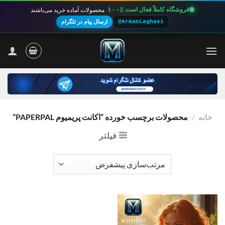
۱۰۰٪
فروشگاه کاملاً فعال است
محصولات آماده خرید می‌باشند
@ArmanLaghaei
ارسال پیام در تلگرام
Ski
t
conten
خانه
/
محصولات برچسب خورده “اکانت پریمیوم PAPERPAL”
فیلتر