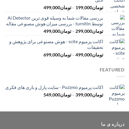
تا
محدوده
تومان
199,000
–
تومان
499,000
تومان399,000
قیمت:
بررسی مقالات شما به وسیله قوی ترین Ai Detector
تومان199,000
توسط turnitin - بررسی میزان هوش مصنوعی مقاله
تا
محدوده
تومان
299,000
–
تومان
499,000
تومان499,000
قیمت:
اکانت پرمیوم scite - هوش مصنوعی برای پژوهش و
تومان299,000
تحقیقات
تا
محدوده
تومان
499,000
–
تومان
699,000
تومان499,000
قیمت:
تومان499,000
FEATURED
تا
تومان699,000
اکانت پرمیوم Puzzmo - سایت پازل و بازی های فکری
محدوده
تومان
399,000
–
تومان
549,000
قیمت:
تومان399,000
تا
تومان549,000
درباره ی ما