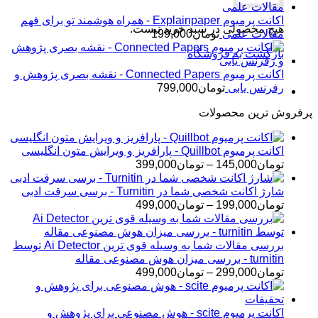
اکانت پرمیوم Explainpaper - همراه هوشمند تو برای فهم
هیچ محصولی در سبد خرید نیست.
مقالات علمی
تومان
199,000
بازگشت به فروشگاه
اکانت پرمیوم Connected Papers - نقشه بصری پژوهش و
رفرنس یابی
تومان
799,000
پرفروش ترین محصولات
اکانت پرمیوم Quillbot - پارافریز و ویرایش متون انگلیسی
محدوده
تومان
145,000
–
تومان
399,000
قیمت:
تومان145,000
شارژ اکانت شخصی شما در Turnitin - برسی سرقت ادبی
تا
محدوده
تومان
199,000
–
تومان
499,000
تومان399,000
قیمت:
تومان199,000
تا
بررسی مقالات شما به وسیله قوی ترین Ai Detector توسط
تومان499,000
turnitin - بررسی میزان هوش مصنوعی مقاله
محدوده
تومان
299,000
–
تومان
499,000
قیمت:
تومان299,000
تا
اکانت پرمیوم scite - هوش مصنوعی برای پژوهش و