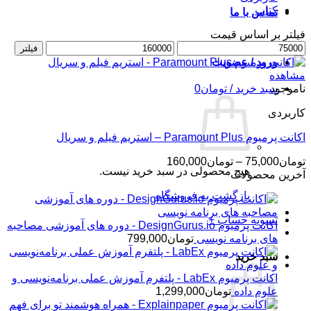
کتاب
تماس با ما
فیلتر بر اساس قیمت
حداقل
حداکثر
فیلتر
قیمت
قیمت
ورود / عضویت
مشاهده
ناموجود
سبد خرید /
تومان
0
کاربردی
اکانت پرمیوم Paramount Plus – استریم فیلم و سریال
محدوده
تومان
75,000
–
تومان
160,000
هیچ محصولی در سبد خرید نیست.
قیمت:
آخرین محصولات
تومان75,000
بازگشت به فروشگاه
تا
تومان160,000
تسویه حساب
+
اکانت پرمیوم DesignGurus.io - دوره ‌های آموزشی مصاحبه
‌های برنامه نویسی
تومان
799,000
سبد خرید
اکانت پرمیوم LabEx - پلتفرم آموزش عملی برنامه‌نویسی و
علوم داده
تومان
1,299,000