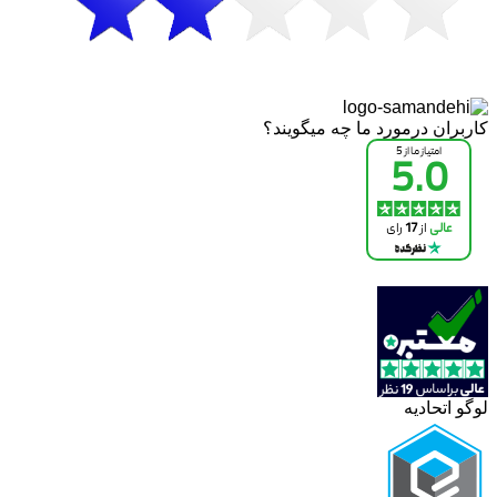
کاربران درمورد ما چه میگویند؟
لوگو اتحادیه