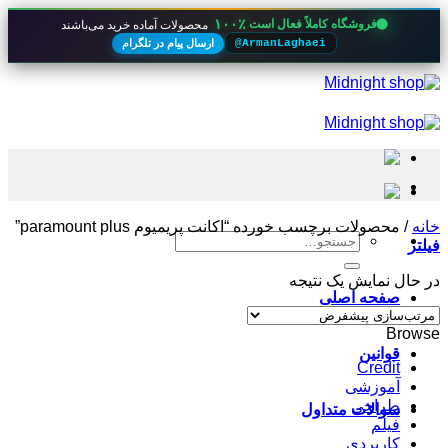
۱۰۰٪
فروشگاه کاملاً فعال است
محصولات آماده خرید می‌باشند
ارسال پیام در تلگرام
@ArmanLaghaei
Skip
to
content
خانه
/
محصولات برچسب خورده “اکانت پریمیوم paramount plus”
جستجو
فیلتر
برای:
در حال نمایش یک نتیجه
صفحه اصلی
Browse
قوانین
Credit
آموزشی
طراحی
سوالات متداول
فیلم
کاربردی