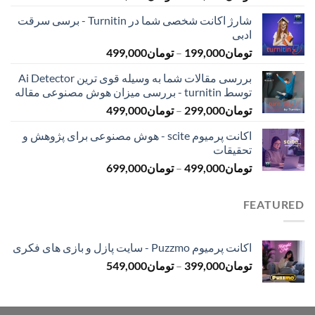
قیمت:
شارژ اکانت شخصی شما در Turnitin - برسی سرقت
تومان145,000
ادبی
تا
محدوده
تومان
199,000
–
تومان
499,000
تومان399,000
قیمت:
بررسی مقالات شما به وسیله قوی ترین Ai Detector
تومان199,000
توسط turnitin - بررسی میزان هوش مصنوعی مقاله
تا
محدوده
تومان
299,000
–
تومان
499,000
تومان499,000
قیمت:
اکانت پرمیوم scite - هوش مصنوعی برای پژوهش و
تومان299,000
تحقیقات
تا
محدوده
تومان
499,000
–
تومان
699,000
تومان499,000
قیمت:
تومان499,000
FEATURED
تا
تومان699,000
اکانت پرمیوم Puzzmo - سایت پازل و بازی های فکری
محدوده
تومان
399,000
–
تومان
549,000
قیمت:
تومان399,000
تا