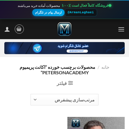
۱۰۰٪
فروشگاه کاملاً فعال است
محصولات آماده خرید می‌باشند
@ArmanLaghaei
ارسال پیام در تلگرام
Ski
t
conten
خانه
/
محصولات برچسب خورده “اکانت پریمیوم
PETERSONACADEMY”
فیلتر