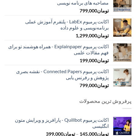
مصاحبه ‌های برنامه نویسی
تومان
799,000
اکانت پرمیوم LabEx - پلتفرم آموزش عملی
برنامه‌نویسی و علوم داده
تومان
1,299,000
اکانت پرمیوم Explainpaper - همراه هوشمند تو برای
فهم مقالات علمی
تومان
199,000
اکانت پرمیوم Connected Papers - نقشه بصری
پژوهش و رفرنس یابی
تومان
799,000
پرفروش ترین محصولات
اکانت پرمیوم Quillbot - پارافریز و ویرایش متون
انگلیسی
محدوده
تومان
145,000
–
تومان
399,000