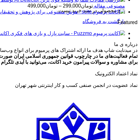
محدوده
مصنوعی مقاله
تومان
299,000
–
تومان
499,000
هیچ محصولی در سبد خرید نیست.
قیمت:
تومان99,000
بازگشت به فروشگاه
Featured
تا
تومان499,000
اکانت پرمیوم zmo
درباره ی ما
در میدنایت شاپ هدف ما ارائه اشتراک های پرمیوم برای انواع وب‌سایت
تمام فعالیت‌های ما در چارچوب قوانین جمهوری اسلامی ایران صورت 
برای مشاوره و سوالات پیرامون خرید اکانت، می‌توانید با آیدی تلگرام @ArmanLaghaei در ارتباط باش
نماد اعتماد الکترونیک
نماد عضویت در انجمن صنفی کسب و کار اینترنتی شهر تهران