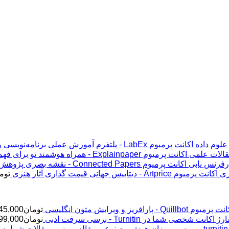
اکانت پرمیوم LabEx - پلتفرم آموزش عملی برنامه‌نویسی و علوم داده
اکانت پرمیوم Explainpaper - همراه هوشمند تو برای فهم مقالات علمی
اکانت پرمیوم Connected Papers - نقشه بصری پژوهش و رفرنس یابی
اکانت پرمیوم Artprice - دیتابیس جهانی قیمت ‌گذاری آثار هنری
توم
پرمیوم Quillbot - پارافریز و ویرایش متون انگلیسی
تومان
45,000
ژ اکانت شخصی شما در Turnitin - برسی سرقت ادبی
تومان
99,000