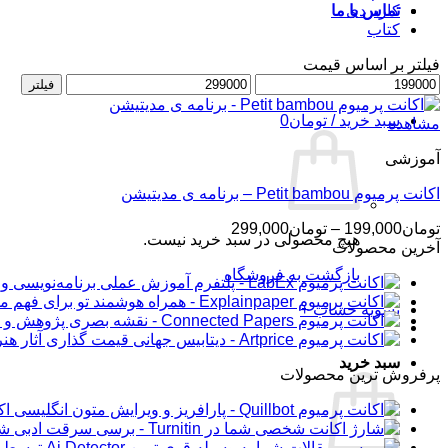
کاربردی
تماس با ما
کتاب
فیلتر بر اساس قیمت
حداقل
ورود / عضویت
حداکثر
فیلتر
قیمت
قیمت
سبد خرید /
تومان
0
مشاهده
آموزشی
اکانت پرمیوم Petit bambou – برنامه ی مدیتیشن
محدوده
تومان
199,000
–
تومان
299,000
هیچ محصولی در سبد خرید نیست.
قیمت:
آخرین محصولات
تومان199,000
بازگشت به فروشگاه
تا
تومان299,000
تسویه حساب
+
سبد خرید
پرفروش ترین محصولات
اکانت 
شار