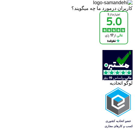
کاربران درمورد ما چه میگویند؟
لوگو اتحادیه