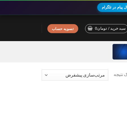
 پیام در تلگرام
سبد خرید /
تومان
0
تسویه حساب
 نتیجه