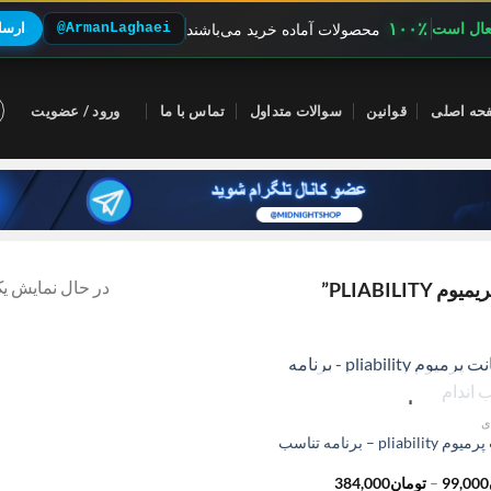
۱۰۰٪
فعال است
@ArmanLaghaei
ارسال
محصولات آماده خرید می‌باشند
حه اصلی
قوانین
سوالات متداول
تماس با ما
ورود / عضویت
در حال نمایش یک
PLIABIL”
ناموجود
ی
اکانت پرمیوم pliability – برنامه تناسب
محدوده
99,000
–
تومان
384,000