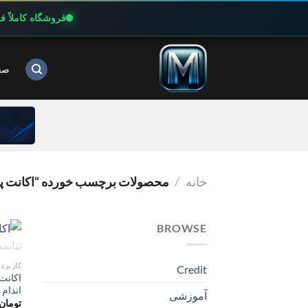
فروشگاه کاملاً 
Ski
t
صف
conten
خانه
/
محصولات برچسب خورده “اکانت پریمیوم ITY
BROWSE
کاربرد
Credit
اندام
آموزشی
تومان