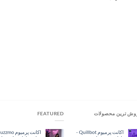
قیمت:
تومان99,000
تا
تومان384,000
وش ترین محصولات
FEATURED
اکانت پرمیوم Quillbot -