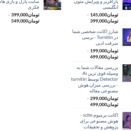
پارافریز و ویرایش متون
سایت پازل و بازی ها
انگلیسی
فکری
تومان
145,000
–
تومان
399,000
–
محدوده
محدود
تومان
399,000
تومان
549,000
قیمت:
قیمت:
شارژ اکانت شخصی شما
تومان145,000
ت
در Turnitin - برسی
تا
تا
سرقت ادبی
تومان399,000
تومان549,000
تومان
199,000
–
محدوده
تومان
499,000
قیمت:
بررسی مقالات شما به
تومان199,000
وسیله قوی ترین Ai
تا
Detector توسط turnitin
تومان499,000
- بررسی میزان هوش
مصنوعی مقاله
تومان
299,000
–
محدوده
تومان
499,000
قیمت:
اکانت پرمیوم scite -
تومان299,000
هوش مصنوعی برای
تا
پژوهش و تحقیقات
تومان499,000