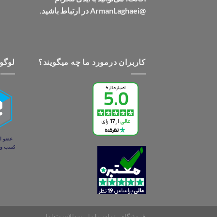
@ArmanLaghaei در ارتباط باشید.
کاربران درمورد ما چه میگویند؟
لوگو 
فروشگاه
تماس با ما
سوالات متداول