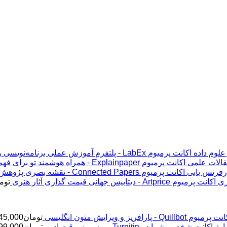
اکانت پرمیوم LabEx - پلتفرم آموزش عملی برنامه‌نویسی و علوم داده
اکانت پرمیوم Explainpaper - همراه هوشمند تو برای فهم مقالات علمی
اکانت پرمیوم Connected Papers - نقشه بصری پژوهش و رفرنس یابی
اکانت پرمیوم Artprice - دیتابیس جهانی قیمت ‌گذاری آثار هنری
توم
پرمیوم Quillbot - پارافریز و ویرایش متون انگلیسی
تومان
45,000
ژ اکانت شخصی شما در Turnitin - برسی سرقت ادبی
تومان
99,000