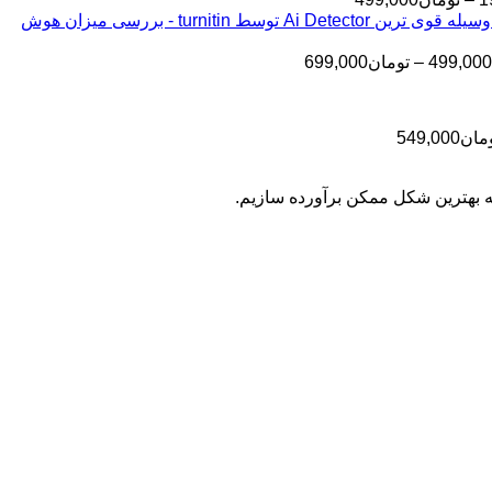
قیمت:
تومان145,000
بررسی مقالات شما به وسیله قوی ترین Ai Detector توسط turnitin - بررسی میزان هوش
تا
تومان199,000
تا
تومان399,000
محدوده
499,000
–
تومان
699,000
تومان499,000
قیمت:
تومان499,000
تا
محدوده
مان
549,000
تومان699,000
قیمت:
تومان399,000
به بهترین شکل ممکن برآورده سازیم.
تا
تومان549,000