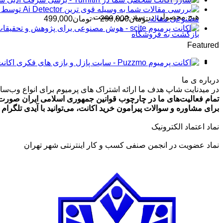
هیچ محصولی در سبد خرید نیست.
محدوده
مصنوعی مقاله
تومان
299,000
–
تومان
499,000
قیمت:
بازگشت به فروشگاه
تومان99,000
Featured
تا
تومان499,000
اکانت پرمیوم zmo
درباره ی ما
در میدنایت شاپ هدف ما ارائه اشتراک های پرمیوم برای انواع وب‌سایت
تمام فعالیت‌های ما در چارچوب قوانین جمهوری اسلامی ایران صورت 
برای مشاوره و سوالات پیرامون خرید اکانت، می‌توانید با آیدی تلگرام @ArmanLaghaei در ارتباط باش
نماد اعتماد الکترونیک
نماد عضویت در انجمن صنفی کسب و کار اینترنتی شهر تهران