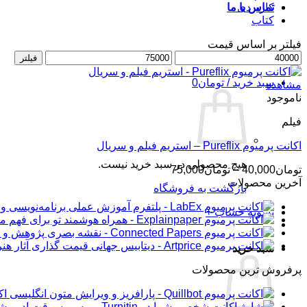
کاربردی
تماس با ما
کتاب
فیلتر بر اساس قیمت
حداقل
ورود / عضویت
حداکثر
فیلتر
قیمت
قیمت
سبد خرید /
تومان
0
مشاهده
ناموجود
فیلم
اکانت پرمیوم Pureflix – استریم فیلم و سریال
هیچ محصولی در سبد خرید نیست.
محدوده
تومان
40,000
–
تومان
75,000
قیمت:
آخرین محصولات
بازگشت به فروشگاه
تومان40,000
تا
تسویه حساب
+
تومان75,000
سبد خرید
پرفروش ترین محصولات
اکانت 
شار