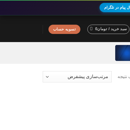
 پیام در تلگرام
سبد خرید /
تومان
0
تسویه حساب
نتیجه