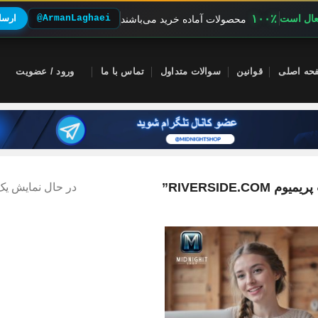
۱۰۰٪
فعال است
@ArmanLaghaei
ارسال
محصولات آماده خرید می‌باشند
حه اصلی
قوانین
سوالات متداول
تماس با ما
ورود / عضویت
RIVERSIDE”
در حال نمایش یک 