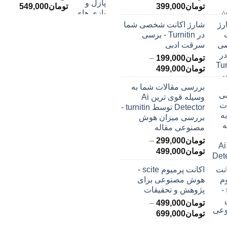
محدوده
محدود
تومان
399,000
تومان
549,000
قیمت:
قیمت:
شارژ اکانت شخصی شما
تومان145,000
ت
در Turnitin - برسی
تا
تا
سرقت ادبی
تومان399,000
تومان549,000
تومان
199,000
–
محدوده
تومان
499,000
قیمت:
بررسی مقالات شما به
تومان199,000
وسیله قوی ترین Ai
تا
Detector توسط turnitin -
تومان499,000
بررسی میزان هوش
مصنوعی مقاله
تومان
299,000
–
محدوده
تومان
499,000
قیمت:
اکانت پرمیوم scite -
تومان299,000
هوش مصنوعی برای
تا
پژوهش و تحقیقات
تومان499,000
تومان
499,000
–
محدوده
تومان
699,000
قیمت: