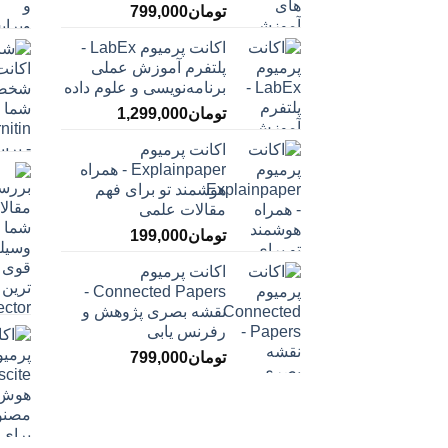
تومان
799,000
اکانت پرمیوم LabEx -
پلتفرم آموزش عملی
برنامه‌نویسی و علوم داده
تومان
1,299,000
اکانت پرمیوم
Explainpaper - همراه
هوشمند تو برای فهم
مقالات علمی
تومان
199,000
اکانت پرمیوم
Connected Papers -
نقشه بصری پژوهش و
رفرنس یابی
تومان
799,000