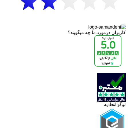
کاربران درمورد ما چه میگویند؟
لوگو اتحادیه