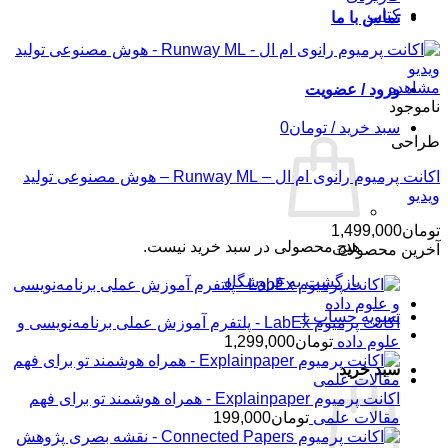
کتاب
تماس با ما
مشاهده
ورود / عضویت
ناموجود
سبد خرید /
تومان
0
طراحی
اکانت پرمیوم رانوی ام ال – Runway ML – هوش مصنوعی تولید
ویدیو
تومان
1,499,000
هیچ محصولی در سبد خرید نیست.
آخرین محصولات
بازگشت به فروشگاه
تسویه حساب
+
اکانت پرمیوم LabEx - پلتفرم آموزش عملی برنامه‌نویسی و
علوم داده
تومان
1,299,000
سبد خرید
اکانت پرمیوم Explainpaper - همراه هوشمند تو برای فهم
مقالات علمی
تومان
199,000