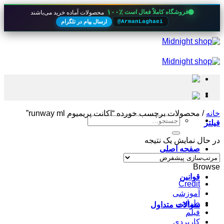
۱۰۰٪
فروشگاه کاملاً فعال است
محصولات آماده خرید می‌باشند
ارسال پیام در تلگرام
@ArmanLaghaei
Skip
to
content
خانه
/
محصولات برچسب خورده “اکانت پریمیوم runway ml”
جستجو
فیلتر
برای:
در حال نمایش یک نتیجه
صفحه اصلی
Browse
قوانین
Credit
آموزشی
طراحی
سوالات متداول
فیلم
کاربردی