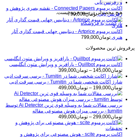
اکانت پرمیوم Connected Papers - نقشه بصری پژوهش و
هیچ محصولی در سبد خرید نیست.
رفرنس یابی
تومان
799,000
بازگشت به فروشگاه
اکانت پرمیوم Artprice - دیتابیس جهانی قیمت ‌گذاری آثار
هنری
تومان
799,000
پرفروش ترین محصولات
اکانت پرمیوم Quillbot - پارافریز و ویرایش متون انگلیسی
محدوده
تومان
145,000
–
تومان
399,000
قیمت:
تومان145,000
شارژ اکانت شخصی شما در Turnitin - برسی سرقت ادبی
تا
محدوده
تومان
199,000
–
تومان
499,000
تومان399,000
قیمت:
تومان199,000
تا
بررسی مقالات شما به وسیله قوی ترین Ai Detector توسط
تومان499,000
turnitin - بررسی میزان هوش مصنوعی مقاله
محدوده
تومان
299,000
–
تومان
499,000
قیمت:
تومان299,000
تا
اکانت پرمیوم scite - هوش مصنوعی برای پژوهش و