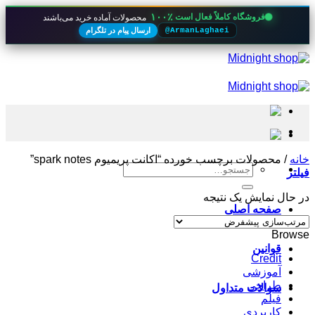
۱۰۰٪
فروشگاه کاملاً فعال است
محصولات آماده خرید می‌باشند
ارسال پیام در تلگرام
@ArmanLaghaei
Skip
to
content
خانه
/
محصولات برچسب خورده “اکانت پریمیوم spark notes”
جستجو
فیلتر
برای:
در حال نمایش یک نتیجه
صفحه اصلی
Browse
قوانین
Credit
آموزشی
طراحی
سوالات متداول
فیلم
کاربردی