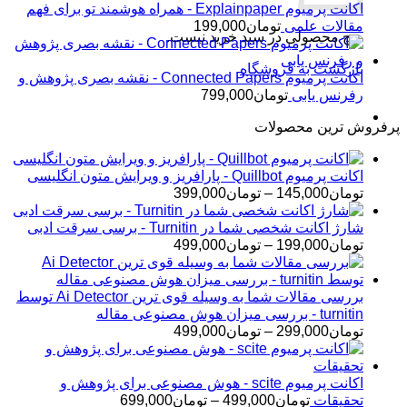
اکانت پرمیوم Explainpaper - همراه هوشمند تو برای فهم
مقالات علمی
تومان
199,000
هیچ محصولی در سبد خرید نیست.
بازگشت به فروشگاه
اکانت پرمیوم Connected Papers - نقشه بصری پژوهش و
رفرنس یابی
تومان
799,000
پرفروش ترین محصولات
اکانت پرمیوم Quillbot - پارافریز و ویرایش متون انگلیسی
محدوده
تومان
145,000
–
تومان
399,000
قیمت:
تومان145,000
شارژ اکانت شخصی شما در Turnitin - برسی سرقت ادبی
تا
محدوده
تومان
199,000
–
تومان
499,000
تومان399,000
قیمت:
تومان199,000
تا
بررسی مقالات شما به وسیله قوی ترین Ai Detector توسط
تومان499,000
turnitin - بررسی میزان هوش مصنوعی مقاله
محدوده
تومان
299,000
–
تومان
499,000
قیمت:
تومان299,000
تا
اکانت پرمیوم scite - هوش مصنوعی برای پژوهش و
تومان499,000
محدوده
تحقیقات
تومان
499,000
–
تومان
699,000