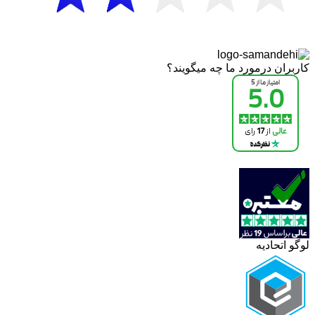
کاربران درمورد ما چه میگویند؟
لوگو اتحادیه