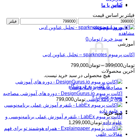
کتاب
تماس با ما
فیلتر بر اساس قیمت
حداقل
حداکثر
فیلتر
قیمت
قیمت
ورود / عضویت
مشاهده
سبد خرید /
تومان
0
آموزشی
اکانت پرمیوم sparknotes – تحلیل عناوین ادبی
محدوده
تومان
399,000
–
تومان
799,000
قیمت:
آخرین محصولات
هیچ محصولی در سبد خرید نیست.
تومان399,000
تا
بازگشت به فروشگاه
تومان799,000
اکانت پرمیوم DesignGurus.io - دوره ‌های آموزشی مصاحبه
تسویه حساب
+
‌های برنامه نویسی
تومان
799,000
سبد خرید
اکانت پرمیوم LabEx - پلتفرم آموزش عملی برنامه‌نویسی و
علوم داده
تومان
1,299,000