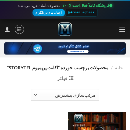
۱۰۰٪
فروشگاه کاملاً فعال است
محصولات آماده خرید می‌باشند
@ArmanLaghaei
ارسال پیام در تلگرام
Ski
t
conten
خانه
/
محصولات برچسب خورده “اکانت پریمیوم STORYTEL”
فیلتر