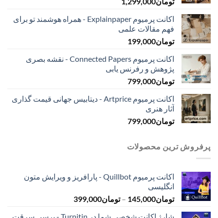
تومان
1,299,000
اکانت پرمیوم Explainpaper - همراه هوشمند تو برای
فهم مقالات علمی
تومان
199,000
اکانت پرمیوم Connected Papers - نقشه بصری
پژوهش و رفرنس یابی
تومان
799,000
اکانت پرمیوم Artprice - دیتابیس جهانی قیمت ‌گذاری
آثار هنری
تومان
799,000
پرفروش ترین محصولات
اکانت پرمیوم Quillbot - پارافریز و ویرایش متون
انگلیسی
محدوده
تومان
145,000
–
تومان
399,000
قیمت:
شارژ اکانت شخصی شما در Turnitin - برسی سرقت