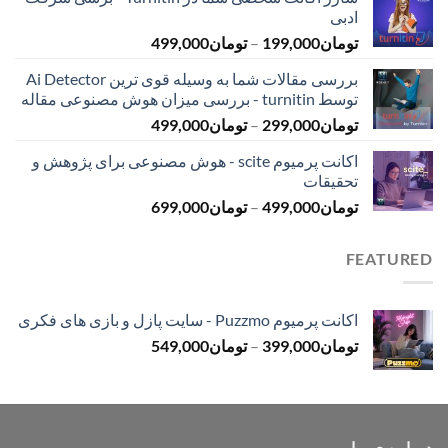
تومان145,000
ادبی
تا
محدوده
تومان
199,000
–
تومان
499,000
تومان399,000
قیمت:
بررسی مقالات شما به وسیله قوی ترین Ai Detector
تومان199,000
توسط turnitin - بررسی میزان هوش مصنوعی مقاله
تا
محدوده
تومان
299,000
–
تومان
499,000
تومان499,000
قیمت:
اکانت پرمیوم scite - هوش مصنوعی برای پژوهش و
تومان299,000
تحقیقات
تا
محدوده
تومان
499,000
–
تومان
699,000
تومان499,000
قیمت:
تومان499,000
FEATURED
تا
تومان699,000
اکانت پرمیوم Puzzmo - سایت پازل و بازی های فکری
محدوده
تومان
399,000
–
تومان
549,000
قیمت:
تومان399,000
تا
تومان549,000
درباره ی ما