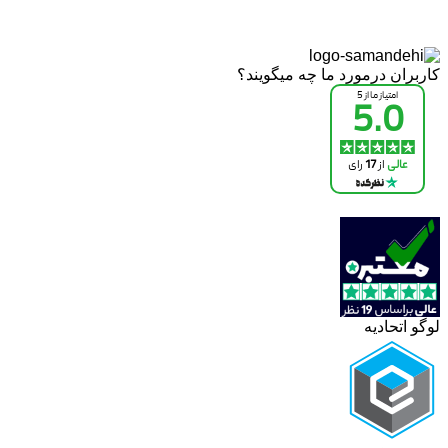
کاربران درمورد ما چه میگویند؟
لوگو اتحادیه