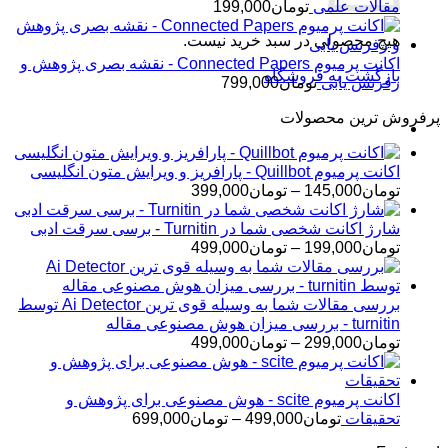
مقالات علمی
تومان
199,000
هیچ محصولی در سبد خرید نیست.
اکانت پرمیوم Connected Papers - نقشه بصری پژوهش و
بازگشت به فروشگاه
رفرنس یابی
تومان
799,000
پرفروش ترین محصولات
اکانت پرمیوم Quillbot - پارافریز و ویرایش متون انگلیسی
محدوده
تومان
145,000
–
تومان
399,000
قیمت:
تومان145,000
شارژ اکانت شخصی شما در Turnitin - برسی سرقت ادبی
تا
محدوده
تومان
199,000
–
تومان
499,000
تومان399,000
قیمت:
تومان199,000
تا
بررسی مقالات شما به وسیله قوی ترین Ai Detector توسط
تومان499,000
turnitin - بررسی میزان هوش مصنوعی مقاله
محدوده
تومان
299,000
–
تومان
499,000
قیمت:
تومان299,000
تا
اکانت پرمیوم scite - هوش مصنوعی برای پژوهش و
تومان499,000
محدوده
تحقیقات
تومان
499,000
–
تومان
699,000
قیمت: