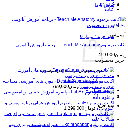
کاربردی
تماس با ما
کتاب
مشاهده
ورود / عضویت
آموزشی
سبد خرید /
تومان
0
اکانت پرمیوم Teach Me Anatomy – برنامه آموزش آناتومی
تومان
499,000
آخرین محصولات
هیچ محصولی در سبد خرید نیست.
بازگشت به فروشگاه
اکانت پرمیوم DesignGurus.io - دوره ‌های آموزشی مصاحبه
‌های برنامه نویسی
تومان
799,000
تسویه حساب
+
اکانت پرمیوم LabEx - پلتفرم آموزش عملی برنامه‌نویسی و
سبد خرید
علوم داده
تومان
1,299,000
اکانت پرمیوم Explainpaper - همراه هوشمند تو برای فهم