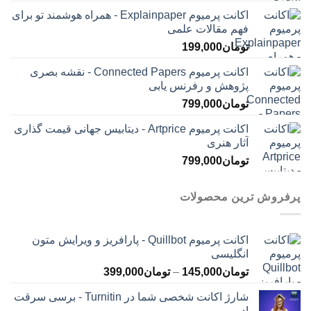
اکانت پرمیوم Explainpaper - همراه هوشمند تو برای
فهم مقالات علمی
تومان
199,000
اکانت پرمیوم Connected Papers - نقشه بصری
پژوهش و رفرنس یابی
تومان
799,000
اکانت پرمیوم Artprice - دیتابیس جهانی قیمت ‌گذاری
آثار هنری
تومان
799,000
پرفروش ترین محصولات
اکانت پرمیوم Quillbot - پارافریز و ویرایش متون
انگلیسی
محدوده
تومان
145,000
–
تومان
399,000
قیمت:
شارژ اکانت شخصی شما در Turnitin - برسی سرقت
تومان145,000
ادبی