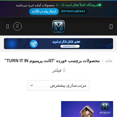
۱۰۰٪
فروشگاه کاملاً فعال است
محصولات آماده خرید می‌باشند
@ArmanLaghaei
ارسال پیام در تلگرام
Ski
t
conten
خانه
/
محصولات برچسب خورده “اکانت پریمیوم TURN IT IN”
فیلتر