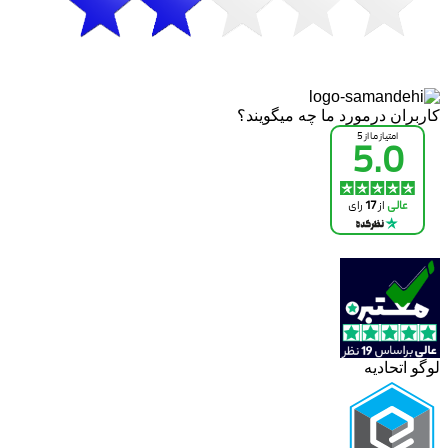
کاربران درمورد ما چه میگویند؟
لوگو اتحادیه