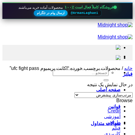
۱۰۰٪
فروشگاه کاملاً فعال است
محصولات آماده خرید می‌باشند
ارسال پیام در تلگرام
@ArmanLaghaei
Skip
to
content
خانه
/
محصولات برچسب خورده “اکانت پریمیوم ufc fight pass”
جستجو
فیلتر
برای:
در حال نمایش یک نتیجه
صفحه اصلی
Browse
قوانین
Credit
آموزشی
طراحی
سوالات متداول
فیلم
کاربردی