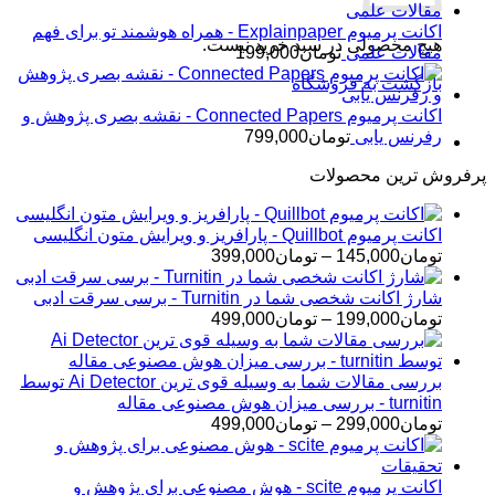
اکانت پرمیوم Explainpaper - همراه هوشمند تو برای فهم
هیچ محصولی در سبد خرید نیست.
مقالات علمی
تومان
199,000
بازگشت به فروشگاه
اکانت پرمیوم Connected Papers - نقشه بصری پژوهش و
رفرنس یابی
تومان
799,000
پرفروش ترین محصولات
اکانت پرمیوم Quillbot - پارافریز و ویرایش متون انگلیسی
محدوده
تومان
145,000
–
تومان
399,000
قیمت:
تومان145,000
شارژ اکانت شخصی شما در Turnitin - برسی سرقت ادبی
تا
محدوده
تومان
199,000
–
تومان
499,000
تومان399,000
قیمت:
تومان199,000
تا
بررسی مقالات شما به وسیله قوی ترین Ai Detector توسط
تومان499,000
turnitin - بررسی میزان هوش مصنوعی مقاله
محدوده
تومان
299,000
–
تومان
499,000
قیمت:
تومان299,000
تا
اکانت پرمیوم scite - هوش مصنوعی برای پژوهش و