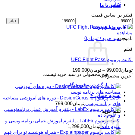
کتاب
تماس با ما
فیلتر بر اساس قیمت
حداقل
حداکثر
فیلتر
قیمت
قیمت
ورود / عضویت
مشاهده
ناموجود
سبد خرید /
تومان
0
فیلم
اکانت پرمیوم UFC Fight Pass
محدوده
تومان
99,000
–
تومان
199,000
هیچ محصولی در سبد خرید نیست.
قیمت:
آخرین محصولات
تومان99,000
بازگشت به فروشگاه
تا
تومان199,000
تسویه حساب
+
اکانت پرمیوم DesignGurus.io - دوره ‌های آموزشی مصاحبه
‌های برنامه نویسی
تومان
799,000
سبد خرید
اکانت پرمیوم LabEx - پلتفرم آموزش عملی برنامه‌نویسی و
علوم داده
تومان
1,299,000