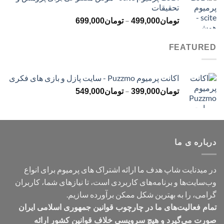
تحقیقات
تا
محدوده
–
تومان499,000
تومان
499,000
تومان
699,000
قیمت:
تومان499,000
FEATURED
تا
تومان699,000
اکانت پرمیوم Puzzmo - سایت پازل و بازی های فکری
محدوده
–
تومان
399,000
تومان
549,000
قیمت:
تومان399,000
تا
تومان549,000
درباره ی ما
در میدنایت شاپ هدف ما ارائه اشتراک های پرمیوم برای انواع
وب‌سایت‌ها و برنامه‌های کاربردی است، تا نیازهای شما، کاربران
گرامی، را به بهترین شکل ممکن برآورده سازیم.
تمام فعالیت‌های ما در چارچوب قوانین جمهوری اسلامی ایران
صورت می‌گیرد و هیچ سرویسی خلاف قوانین کشور ارائه