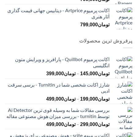
اکانت پرمیوم Artprice - دیتابیس جهانی قیمت ‌گذاری
آثار هنری
تومان
799,000
پرفروش ترین محصولات
اکانت پرمیوم Quillbot - پارافریز و ویرایش متون
انگلیسی
محدوده
–
تومان
145,000
تومان
399,000
قیمت:
شارژ اکانت شخصی شما در Turnitin - برسی سرقت
تومان145,000
ادبی
تا
محدوده
–
تومان399,000
تومان
199,000
تومان
499,000
قیمت:
بررسی مقالات شما به وسیله قوی ترین Ai Detector
تومان199,000
توسط turnitin - بررسی میزان هوش مصنوعی مقاله
تا
محدوده
–
تومان499,000
تومان
299,000
تومان
499,000
قیمت:
اکانت پرمیوم scite - هوش مصنوعی برای پژوهش و
تومان299,000