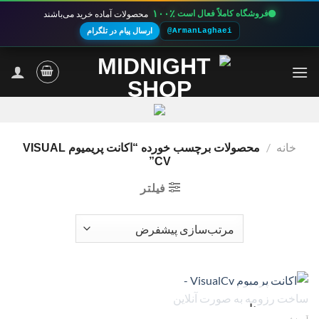
۱۰۰٪
فروشگاه کاملاً فعال است
محصولات آماده خرید می‌باشند
@ArmanLaghaei
ارسال پیام در تلگرام
Ski
t
conten
خانه
/
محصولات برچسب خورده “اکانت پریمیوم VISUAL
CV”
فیلتر
ناموجود
آموزشی