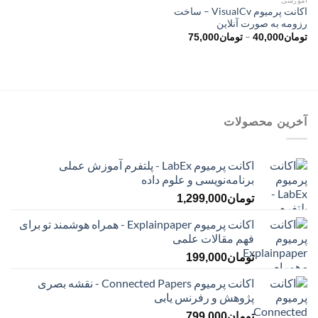
اکانت پرمیوم VisualCv – ساخت
رزومه به صورت آنلاین
محدوده
–
تومان
40,000
تومان
75,000
قیمت:
تومان40,000
تا
تومان75,000
آخرین محصولات
اکانت پرمیوم LabEx - پلتفرم آموزش عملی
برنامه‌نویسی و علوم داده
تومان
1,299,000
اکانت پرمیوم Explainpaper - همراه هوشمند تو برای
فهم مقالات علمی
تومان
199,000
اکانت پرمیوم Connected Papers - نقشه بصری
پژوهش و رفرنس یابی
تومان
799,000