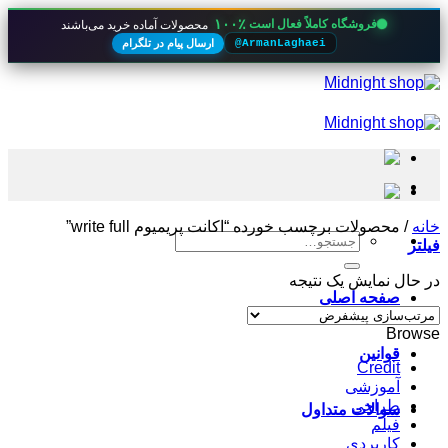
۱۰۰٪
فروشگاه کاملاً فعال است
محصولات آماده خرید می‌باشند
ارسال پیام در تلگرام
@ArmanLaghaei
Skip
to
content
خانه
/
محصولات برچسب خورده “اکانت پریمیوم write full”
جستجو
فیلتر
برای:
در حال نمایش یک نتیجه
صفحه اصلی
Browse
قوانین
Credit
آموزشی
طراحی
سوالات متداول
فیلم
کاربردی