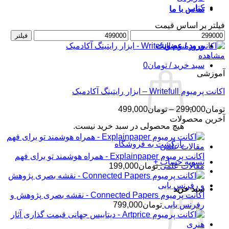
کتاب
تماس با ما
فیلتر بر اساس قیمت
حداقل
حداکثر
فیلتر
قیمت
قیمت
ورود / عضویت
مشاهده
سبد خرید /
تومان
0
آموزشی
اکانت پرمیوم Writefull – ابزار رایتینگ آکادمیک
محدوده
تومان
299,000
–
تومان
499,000
قیمت:
آخرین محصولات
هیچ محصولی در سبد خرید نیست.
تومان299,000
تا
بازگشت به فروشگاه
تومان499,000
اکانت پرمیوم Explainpaper - همراه هوشمند تو برای فهم
تسویه حساب
+
مقالات علمی
تومان
199,000
سبد خرید
اکانت پرمیوم Connected Papers - نقشه بصری پژوهش و
رفرنس یابی
تومان
799,000