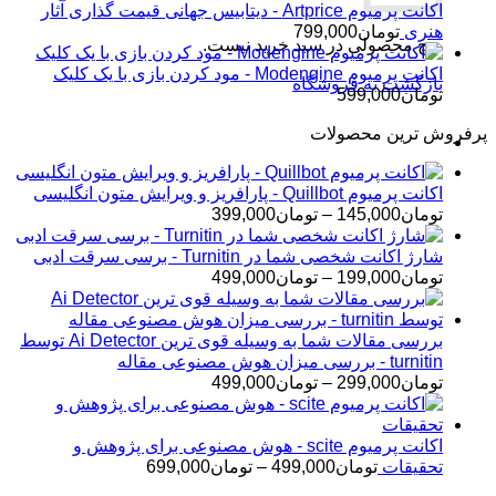
اکانت پرمیوم Artprice - دیتابیس جهانی قیمت ‌گذاری آثار
هنری
تومان
799,000
هیچ محصولی در سبد خرید نیست.
اکانت پرمیوم Modengine - مود کردن بازی با یک کلیک
بازگشت به فروشگاه
تومان
599,000
پرفروش ترین محصولات
اکانت پرمیوم Quillbot - پارافریز و ویرایش متون انگلیسی
محدوده
تومان
145,000
–
تومان
399,000
قیمت:
تومان145,000
شارژ اکانت شخصی شما در Turnitin - برسی سرقت ادبی
تا
محدوده
تومان
199,000
–
تومان
499,000
تومان399,000
قیمت:
تومان199,000
تا
بررسی مقالات شما به وسیله قوی ترین Ai Detector توسط
تومان499,000
turnitin - بررسی میزان هوش مصنوعی مقاله
محدوده
تومان
299,000
–
تومان
499,000
قیمت:
تومان299,000
تا
اکانت پرمیوم scite - هوش مصنوعی برای پژوهش و
تومان499,000
محدوده
تحقیقات
تومان
499,000
–
تومان
699,000
قیمت: