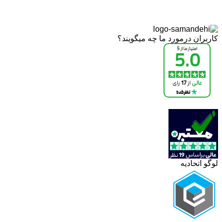
کاربران درمورد ما چه میگویند؟
لوگو اتحادیه