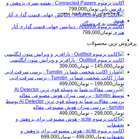
اکانت پرمیوم Connected Papers - نقشه بصری پژوهش و
رفرنس یابی
تومان
799,000
هیچ محصولی در سبد خرید نیست.
بازگشت به فروشگاه
اکانت پرمیوم Artprice - دیتابیس جهانی قیمت ‌گذاری آثار
هنری
تومان
799,000
پرفروش ترین محصولات
اکانت پرمیوم Quillbot - پارافریز و ویرایش متون انگلیسی
محدوده
تومان
145,000
–
تومان
399,000
قیمت:
تومان145,000
شارژ اکانت شخصی شما در Turnitin - برسی سرقت ادبی
تا
محدوده
تومان
199,000
–
تومان
499,000
تومان399,000
قیمت:
تومان199,000
تا
بررسی مقالات شما به وسیله قوی ترین Ai Detector توسط
تومان499,000
turnitin - بررسی میزان هوش مصنوعی مقاله
محدوده
تومان
299,000
–
تومان
499,000
قیمت:
تومان299,000
تا
اکانت پرمیوم scite - هوش مصنوعی برای پژوهش و
تومان499,000
محدوده
تحقیقات
تومان
499,000
–
تومان
699,000