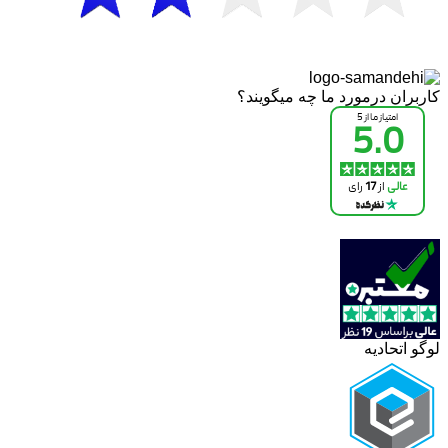
کاربران درمورد ما چه میگویند؟
لوگو اتحادیه