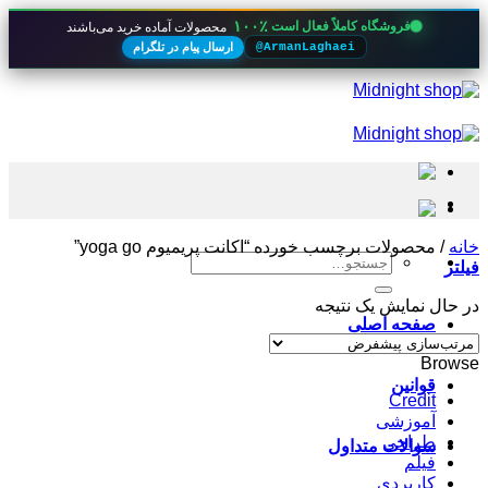
۱۰۰٪
فروشگاه کاملاً فعال است
محصولات آماده خرید می‌باشند
ارسال پیام در تلگرام
@ArmanLaghaei
Skip
to
content
خانه
/
محصولات برچسب خورده “اکانت پریمیوم yoga go”
جستجو
فیلتر
برای:
در حال نمایش یک نتیجه
صفحه اصلی
Browse
قوانین
Credit
آموزشی
طراحی
سوالات متداول
فیلم
کاربردی