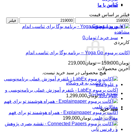
کتاب
تماس با ما
فیلتر بر اساس قیمت
حداقل
حداکثر
فیلتر
قیمت
قیمت
ورود / عضویت
مشاهده
سبد خرید /
تومان
0
کاربردی
اکانت پرمیوم Yoga Go – برنامه یوگا برای تناسب اندام
محدوده
تومان
159,000
–
تومان
219,000
قیمت:
آخرین محصولات
هیچ محصولی در سبد خرید نیست.
تومان159,000
تا
بازگشت به فروشگاه
تومان219,000
اکانت پرمیوم LabEx - پلتفرم آموزش عملی برنامه‌نویسی و
تسویه حساب
+
علوم داده
تومان
1,299,000
سبد خرید
اکانت پرمیوم Explainpaper - همراه هوشمند تو برای فهم
مقالات علمی
تومان
199,000