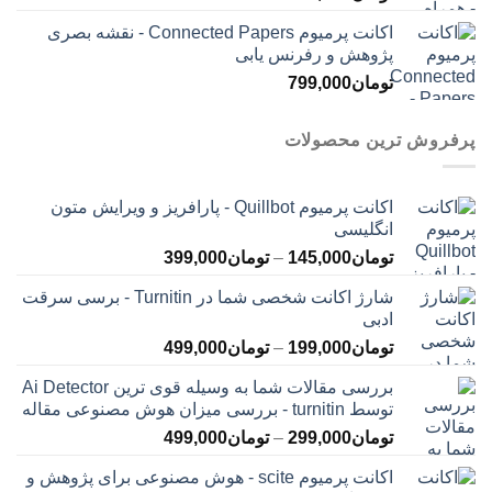
اکانت پرمیوم Connected Papers - نقشه بصری
پژوهش و رفرنس یابی
تومان
799,000
پرفروش ترین محصولات
اکانت پرمیوم Quillbot - پارافریز و ویرایش متون
انگلیسی
محدوده
تومان
145,000
–
تومان
399,000
قیمت:
شارژ اکانت شخصی شما در Turnitin - برسی سرقت
تومان145,000
ادبی
تا
محدوده
تومان
199,000
–
تومان
499,000
تومان399,000
قیمت:
بررسی مقالات شما به وسیله قوی ترین Ai Detector
تومان199,000
توسط turnitin - بررسی میزان هوش مصنوعی مقاله
تا
محدوده
تومان
299,000
–
تومان
499,000
تومان499,000
قیمت:
اکانت پرمیوم scite - هوش مصنوعی برای پژوهش و
تومان299,000