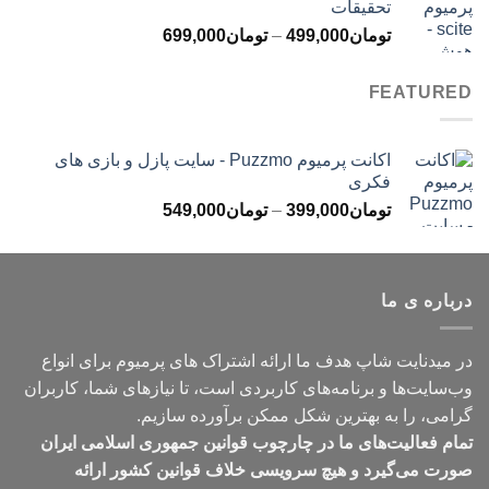
تحقیقات
تا
محدوده
تومان
499,000
–
تومان
699,000
تومان499,000
قیمت:
تومان499,000
FEATURED
تا
تومان699,000
اکانت پرمیوم Puzzmo - سایت پازل و بازی های
فکری
محدوده
تومان
399,000
–
تومان
549,000
قیمت:
تومان399,000
تا
درباره ی ما
تومان549,000
در میدنایت شاپ هدف ما ارائه اشتراک های پرمیوم برای انواع
وب‌سایت‌ها و برنامه‌های کاربردی است، تا نیازهای شما، کاربران
گرامی، را به بهترین شکل ممکن برآورده سازیم.
تمام فعالیت‌های ما در چارچوب قوانین جمهوری اسلامی ایران
صورت می‌گیرد و هیچ سرویسی خلاف قوانین کشور ارائه