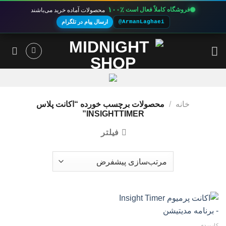
۱۰۰٪
فروشگاه کاملاً فعال است
محصولات آماده خرید می‌باشند
@ArmanLaghaei
ارسال پیام در تلگرام
Ski
t
conten
خانه
/
محصولات برچسب خورده “اکانت پلاس
INSIGHTTIMER”
فیلتر
کاربردی