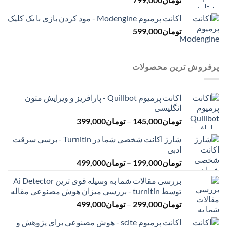
اکانت پرمیوم Modengine - مود کردن بازی با یک کلیک
تومان
599,000
پرفروش ترین محصولات
اکانت پرمیوم Quillbot - پارافریز و ویرایش متون
انگلیسی
محدوده
تومان
145,000
–
تومان
399,000
قیمت:
شارژ اکانت شخصی شما در Turnitin - برسی سرقت
تومان145,000
ادبی
تا
محدوده
تومان
199,000
–
تومان
499,000
تومان399,000
قیمت:
بررسی مقالات شما به وسیله قوی ترین Ai Detector
تومان199,000
توسط turnitin - بررسی میزان هوش مصنوعی مقاله
تا
محدوده
تومان
299,000
–
تومان
499,000
تومان499,000
قیمت:
اکانت پرمیوم scite - هوش مصنوعی برای پژوهش و
تومان299,000