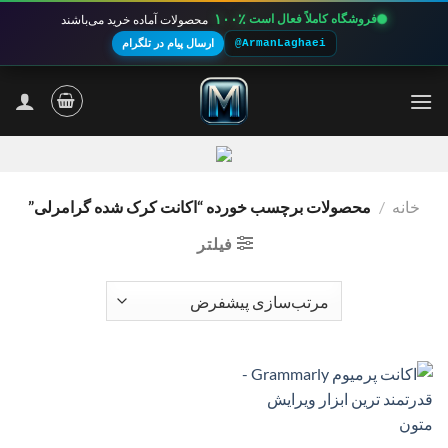
۱۰۰٪
فروشگاه کاملاً فعال است
محصولات آماده خرید می‌باشند
@ArmanLaghaei
ارسال پیام در تلگرام
Ski
t
conten
خانه
/
محصولات برچسب خورده “اکانت کرک شده گرامرلی”
فیلتر