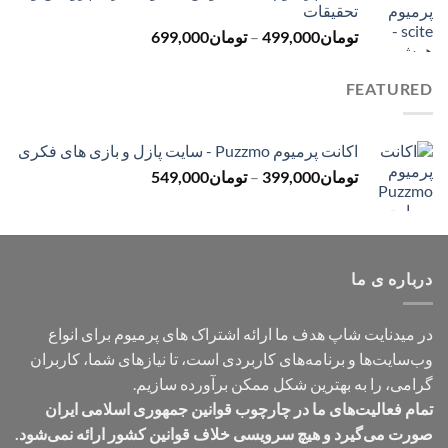
تحقیقات
تا
محدوده
تومان
499,000
–
تومان
699,000
تومان499,000
قیمت:
تومان499,000
FEATURED
تا
تومان699,000
اکانت پرمیوم Puzzmo - سایت پازل و بازی های فکری
محدوده
تومان
399,000
–
تومان
549,000
قیمت:
تومان399,000
تا
تومان549,000
درباره ی ما
در میدنایت شاپ هدف ما ارائه اشتراک های پرمیوم برای انواع
وب‌سایت‌ها و برنامه‌های کاربردی است، تا نیازهای شما، کاربران
گرامی، را به بهترین شکل ممکن برآورده سازیم.
تمام فعالیت‌های ما در چارچوب قوانین جمهوری اسلامی ایران
صورت می‌گیرد و هیچ سرویسی خلاف قوانین کشور ارائه نمی‌شود.