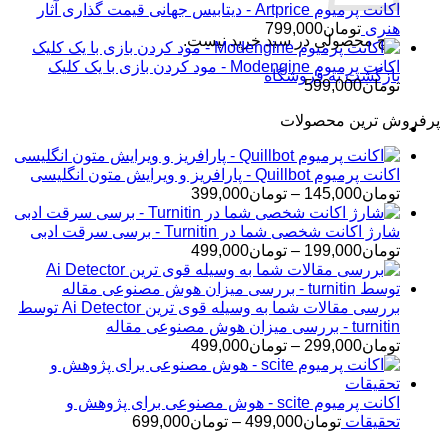
اکانت پرمیوم Artprice - دیتابیس جهانی قیمت ‌گذاری آثار
هنری
تومان
799,000
هیچ محصولی در سبد خرید نیست.
اکانت پرمیوم Modengine - مود کردن بازی با یک کلیک
بازگشت به فروشگاه
تومان
599,000
پرفروش ترین محصولات
اکانت پرمیوم Quillbot - پارافریز و ویرایش متون انگلیسی
محدوده
تومان
145,000
–
تومان
399,000
قیمت:
تومان145,000
شارژ اکانت شخصی شما در Turnitin - برسی سرقت ادبی
تا
محدوده
تومان
199,000
–
تومان
499,000
تومان399,000
قیمت:
تومان199,000
تا
بررسی مقالات شما به وسیله قوی ترین Ai Detector توسط
تومان499,000
turnitin - بررسی میزان هوش مصنوعی مقاله
محدوده
تومان
299,000
–
تومان
499,000
قیمت:
تومان299,000
تا
اکانت پرمیوم scite - هوش مصنوعی برای پژوهش و
تومان499,000
محدوده
تحقیقات
تومان
499,000
–
تومان
699,000
قیمت: