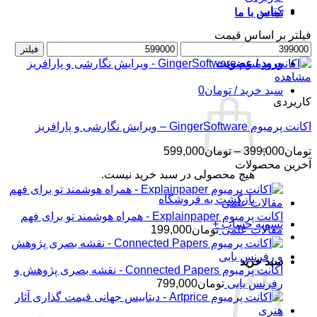
کتاب
تماس با ما
فیلتر بر اساس قیمت
حداقل
حداکثر
فیلتر
قیمت
قیمت
ورود / عضویت
مشاهده
سبد خرید /
تومان
0
کاربردی
اکانت پرمیوم GingerSoftware – ویرایش نگارشی و پارافریز
محدوده
تومان
399,000
–
تومان
599,000
قیمت:
آخرین محصولات
هیچ محصولی در سبد خرید نیست.
تومان399,000
تا
بازگشت به فروشگاه
تومان599,000
اکانت پرمیوم Explainpaper - همراه هوشمند تو برای فهم
تسویه حساب
+
مقالات علمی
تومان
199,000
سبد خرید
اکانت پرمیوم Connected Papers - نقشه بصری پژوهش و
رفرنس یابی
تومان
799,000