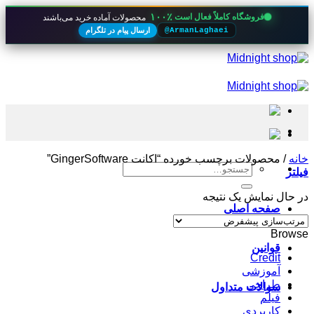
۱۰۰٪
فروشگاه کاملاً فعال است
محصولات آماده خرید می‌باشند
ارسال پیام در تلگرام
@ArmanLaghaei
Skip
to
content
خانه
/
محصولات برچسب خورده “اکانت GingerSoftware”
جستجو
فیلتر
برای:
در حال نمایش یک نتیجه
صفحه اصلی
Browse
قوانین
Credit
آموزشی
طراحی
سوالات متداول
فیلم
کاربردی