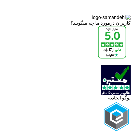
کاربران درمورد ما چه میگویند؟
لوگو اتحادیه