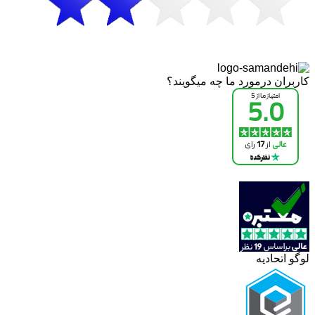
کاربران درمورد ما چه میگویند؟
لوگو اتحادیه