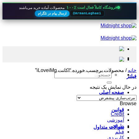
۱۰۰٪
فروشگاه کاملاً فعال است
محصولات آماده خرید می‌باشند
ارسال پیام در تلگرام
@ArmanLaghaei
Skip
to
content
خانه
/
محصولات برچسب خورده “اکانت iLoveiMg”
جستجو
فیلتر
برای:
در حال نمایش یک نتیجه
صفحه اصلی
Browse
قوانین
Credit
آموزشی
طراحی
سوالات متداول
فیلم
کاربردی