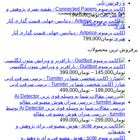
اکانت پرمیوم Connected Papers - نقشه بصری پژوهش و
هیچ محصولی در سبد خرید نیست.
رفرنس یابی
تومان
799,000
بازگشت به فروشگاه
اکانت پرمیوم Artprice - دیتابیس جهانی قیمت ‌گذاری آثار
هنری
تومان
799,000
پرفروش ترین محصولات
اکانت پرمیوم Quillbot - پارافریز و ویرایش متون انگلیسی
محدوده
تومان
145,000
–
تومان
399,000
قیمت:
تومان145,000
شارژ اکانت شخصی شما در Turnitin - برسی سرقت ادبی
تا
محدوده
تومان
199,000
–
تومان
499,000
تومان399,000
قیمت:
تومان199,000
تا
بررسی مقالات شما به وسیله قوی ترین Ai Detector توسط
تومان499,000
turnitin - بررسی میزان هوش مصنوعی مقاله
محدوده
تومان
299,000
–
تومان
499,000
قیمت:
تومان299,000
تا
اکانت پرمیوم scite - هوش مصنوعی برای پژوهش و