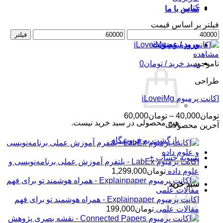
کتاب
تماس با ما
فیلتر بر اساس قیمت
حداقل
حداکثر
فیلتر
قیمت
قیمت
ورود / عضویت
مشاهده
ناموجود
سبد خرید /
تومان
0
طراحی
اکانت پرمیوم iLoveiMg
محدوده
تومان
40,000
–
تومان
60,000
هیچ محصولی در سبد خرید نیست.
قیمت:
آخرین محصولات
تومان40,000
بازگشت به فروشگاه
تا
تومان60,000
تسویه حساب
+
اکانت پرمیوم LabEx - پلتفرم آموزش عملی برنامه‌نویسی و
علوم داده
تومان
1,299,000
سبد خرید
اکانت پرمیوم Explainpaper - همراه هوشمند تو برای فهم
مقالات علمی
تومان
199,000