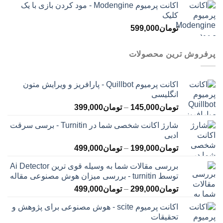
اکانت پرمیوم Modengine - مود کردن بازی با یک
کلیک
تومان
599,000
پرفروش ترین محصولات
اکانت پرمیوم Quillbot - پارافریز و ویرایش متون
انگلیسی
محدوده
تومان
145,000
–
تومان
399,000
قیمت:
شارژ اکانت شخصی شما در Turnitin - برسی سرقت
تومان145,000
ادبی
تا
محدوده
تومان
199,000
–
تومان
499,000
تومان399,000
قیمت:
بررسی مقالات شما به وسیله قوی ترین Ai Detector
تومان199,000
توسط turnitin - بررسی میزان هوش مصنوعی مقاله
تا
محدوده
تومان
299,000
–
تومان
499,000
تومان499,000
قیمت:
اکانت پرمیوم scite - هوش مصنوعی برای پژوهش و
تومان299,000
تحقیقات
تا