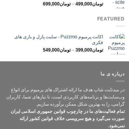
محدوده
تومان
499,000
–
تومان
699,000
تومان499,000
قیمت:
تومان499,000
FEATURED
تا
تومان699,000
اکانت پرمیوم Puzzmo - سایت پازل و بازی های
فکری
محدوده
تومان
399,000
–
تومان
549,000
قیمت:
تومان399,000
تا
درباره ی ما
تومان549,000
در میدنایت شاپ هدف ما ارائه اشتراک های پرمیوم برای انواع
وب‌سایت‌ها و برنامه‌های کاربردی است، تا نیازهای شما، کاربران
گرامی، را به بهترین شکل ممکن برآورده سازیم.
تمام فعالیت‌های ما در چارچوب قوانین جمهوری اسلامی ایران
صورت می‌گیرد و هیچ سرویسی خلاف قوانین کشور ارائه
نمی‌شود.